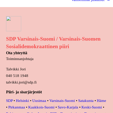
SDP Varsinais-Suomi / Varsinais-Suomen
Sosialidemokraattinen piiri
Ota yhteyttä
Toiminnanjohtaja
Talvikki Jori
040 518 1948
talvikki.jori@sdp.fi
Piiri- ja sisarjärjestöt
SDP
•
Helsinki
•
Uusimaa
•
Varsinais-Suomi
•
Satakunta
•
Häme
•
Pirkanmaa
•
Kaakkois-Suomi
•
Savo-Karjala
•
Keski-Suomi
•