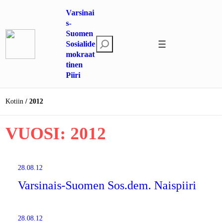
Siirry
Varsinai
sisältöön
s-
Suomen
E
Sosialide
mokraat
t
tinen
s
Piiri
i
Kotiin
2012
VUOSI:
2012
28.08.12
Varsinais-Suomen Sos.dem. Naispiiri
28.08.12