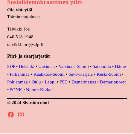
Sosialidemokraattinen piiri
Ota yhteyttä
Toiminnanjohtaja
Talvikki Jori
040 518 1948
talvikki.jori@sdp.fi
Piiri- ja sisarjärjestöt
SDP
•
Helsinki
•
Uusimaa
•
Varsinais-Suomi
•
Satakunta
•
Häme
•
Pirkanmaa
•
Kaakkois-Suomi
•
Savo-Karjala
•
Keski-Suomi
•
Pohjanmaa
•
Oulu
•
Lappi
•
FSD
•
Demarinaiset
•
Demarinuoret
•
SONK
•
Nuoret Kotkat
© 2024 Sivuston nimi
Facebook
Instagram