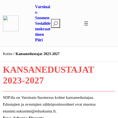
Siirry
Varsinai
sisältöön
s-
Suomen
E
Sosialide
mokraat
t
tinen
s
Piiri
i
Kotiin
Kansanedustajat 2023-2027
KANSANEDUSTAJAT
2023-2027
SDP:lla on Varsinais-Suomessa kolme kansanedustajaa.
Edustajien ja avustajien sähköpostiosoitteet ovat muotoa
etunimi.sukunimi@eduskunta.fi.