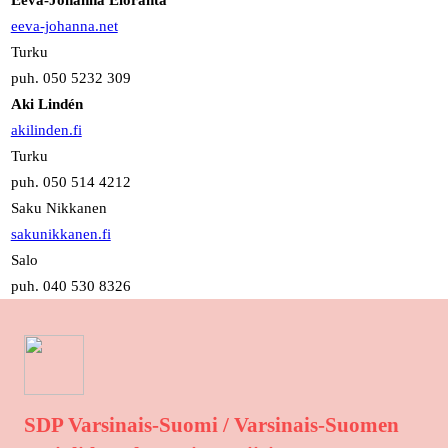
Eeva-Johanna Eloranta
eeva-johanna.net
Turku
puh. 050 5232 309
Aki Lindén
akilinden.fi
Turku
puh. 050 514 4212
Saku Nikkanen
sakunikkanen.fi
Salo
puh. 040 530 8326
SDP Varsinais-Suomi / Varsinais-Suomen