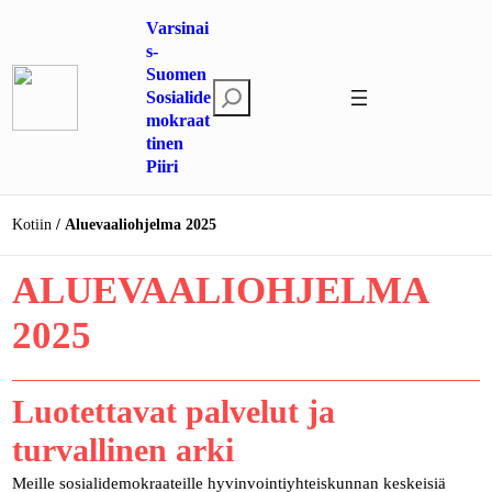
Siirry
Varsinai
sisältöön
s-
Suomen
E
Sosialide
mokraat
t
tinen
s
Piiri
i
Kotiin
Aluevaaliohjelma 2025
ALUEVAALIOHJELMA
2025
Luotettavat palvelut ja
turvallinen arki
Meille sosialidemokraateille hyvinvointiyhteiskunnan keskeisiä