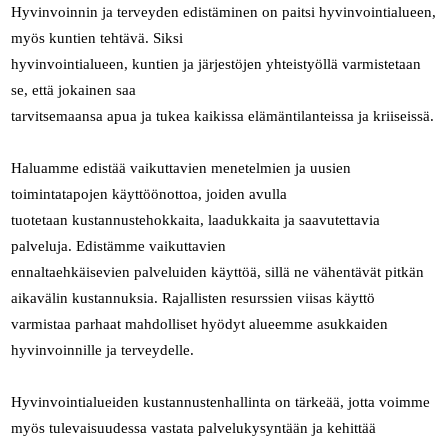
Hyvinvoinnin ja terveyden edistäminen on paitsi hyvinvointialueen,
myös kuntien tehtävä. Siksi
hyvinvointialueen, kuntien ja järjestöjen yhteistyöllä varmistetaan
se, että jokainen saa
tarvitsemaansa apua ja tukea kaikissa elämäntilanteissa ja kriiseissä.
Haluamme edistää vaikuttavien menetelmien ja uusien
toimintatapojen käyttöönottoa, joiden avulla
tuotetaan kustannustehokkaita, laadukkaita ja saavutettavia
palveluja. Edistämme vaikuttavien
ennaltaehkäisevien palveluiden käyttöä, sillä ne vähentävät pitkän
aikavälin kustannuksia. Rajallisten resurssien viisas käyttö
varmistaa parhaat mahdolliset hyödyt alueemme asukkaiden
hyvinvoinnille ja terveydelle.
Hyvinvointialueiden kustannustenhallinta on tärkeää, jotta voimme
myös tulevaisuudessa vastata palvelukysyntään ja kehittää