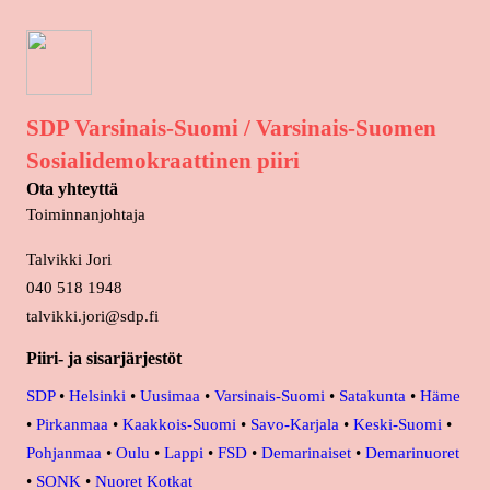
SDP Varsinais-Suomi / Varsinais-Suomen
Sosialidemokraattinen piiri
Ota yhteyttä
Toiminnanjohtaja
Talvikki Jori
040 518 1948
talvikki.jori@sdp.fi
Piiri- ja sisarjärjestöt
SDP
•
Helsinki
•
Uusimaa
•
Varsinais-Suomi
•
Satakunta
•
Häme
•
Pirkanmaa
•
Kaakkois-Suomi
•
Savo-Karjala
•
Keski-Suomi
•
Pohjanmaa
•
Oulu
•
Lappi
•
FSD
•
Demarinaiset
•
Demarinuoret
•
SONK
•
Nuoret Kotkat