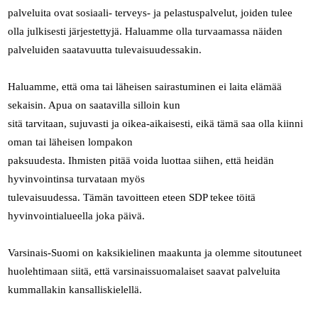
palveluita ovat sosiaali- terveys- ja pelastuspalvelut, joiden tulee
olla julkisesti järjestettyjä. Haluamme olla turvaamassa näiden
palveluiden saatavuutta tulevaisuudessakin.
Haluamme, että oma tai läheisen sairastuminen ei laita elämää
sekaisin. Apua on saatavilla silloin kun
sitä tarvitaan, sujuvasti ja oikea-aikaisesti, eikä tämä saa olla kiinni
oman tai läheisen lompakon
paksuudesta. Ihmisten pitää voida luottaa siihen, että heidän
hyvinvointinsa turvataan myös
tulevaisuudessa. Tämän tavoitteen eteen SDP tekee töitä
hyvinvointialueella joka päivä.
Varsinais-Suomi on kaksikielinen maakunta ja olemme sitoutuneet
huolehtimaan siitä, että varsinaissuomalaiset saavat palveluita
kummallakin kansalliskielellä.