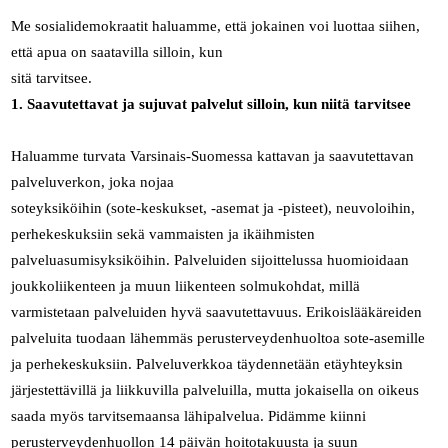
Me sosialidemokraatit haluamme, että jokainen voi luottaa siihen,
että apua on saatavilla silloin, kun
sitä tarvitsee.
1. Saavutettavat ja sujuvat palvelut silloin, kun niitä tarvitsee
Haluamme turvata Varsinais-Suomessa kattavan ja saavutettavan
palveluverkon, joka nojaa
soteyksiköihin (sote-keskukset, -asemat ja -pisteet), neuvoloihin,
perhekeskuksiin sekä vammaisten ja ikäihmisten
palveluasumisyksiköihin. Palveluiden sijoittelussa huomioidaan
joukkoliikenteen ja muun liikenteen solmukohdat, millä
varmistetaan palveluiden hyvä saavutettavuus. Erikoislääkäreiden
palveluita tuodaan lähemmäs perusterveydenhuoltoa sote-asemille
ja perhekeskuksiin. Palveluverkkoa täydennetään etäyhteyksin
järjestettävillä ja liikkuvilla palveluilla, mutta jokaisella on oikeus
saada myös tarvitsemaansa lähipalvelua. Pidämme kiinni
perusterveydenhuollon 14 päivän hoitotakuusta ja suun