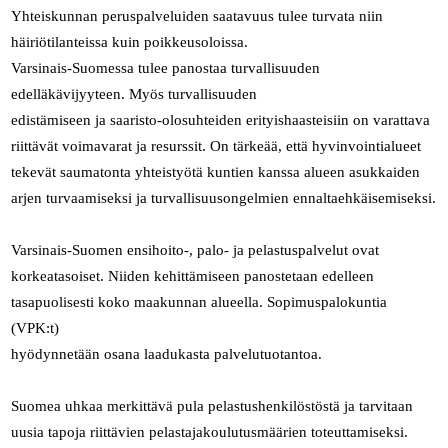
Yhteiskunnan peruspalveluiden saatavuus tulee turvata niin
häiriötilanteissa kuin poikkeusoloissa.
Varsinais-Suomessa tulee panostaa turvallisuuden
edelläkävijyyteen. Myös turvallisuuden
edistämiseen ja saaristo-olosuhteiden erityishaasteisiin on varattava
riittävät voimavarat ja resurssit. On tärkeää, että hyvinvointialueet
tekevät saumatonta yhteistyötä kuntien kanssa alueen asukkaiden
arjen turvaamiseksi ja turvallisuusongelmien ennaltaehkäisemiseksi.
Varsinais-Suomen ensihoito-, palo- ja pelastuspalvelut ovat
korkeatasoiset. Niiden kehittämiseen panostetaan edelleen
tasapuolisesti koko maakunnan alueella. Sopimuspalokuntia
(VPK:t)
hyödynnetään osana laadukasta palvelutuotantoa.
Suomea uhkaa merkittävä pula pelastushenkilöstöstä ja tarvitaan
uusia tapoja riittävien pelastajakoulutusmäärien toteuttamiseksi.