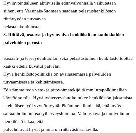
Hyvinvointialueen aktiivisella edunvalvonnalla vaikutetaan
siihen, että Varsinais-Suomeen saadaan pelastushenkilöstön
riittävyyden turvaavaa
pelastajakoulutusta.
8. Riittävä, osaava ja hyvinvoiva henkilöstö on laadukkaiden
palveluiden perusta
Sosiaali- ja terveydenhuollon sekä pelastustoimen henkilöstö tuottaa
kaikki edellä kuvatut palvelut.
Hyvä henkilöstöpolitiikka on avainasemassa palveluiden
turvaamisessa ja kehittämisessä.
Edistämme työn veto- ja pitovoimatekijöitä mm. urapolkumallien
käyttöönotolla. Hyvä työterveyshuolto tukee henkilöstön jaksamista
ja ehkäisee työkyvyttömyyttä. Pidämme kiinni siitä, että myös
sairaanhoito on osa työterveyshuoltoa. Vain osaava ja motivoitunut
henkilöstö takaa, että
palvelut ovat hyvät ja niitä on riittävästi saatavilla.