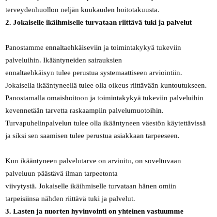
terveydenhuollon neljän kuukauden hoitotakuusta.
2. Jokaiselle ikäihmiselle turvataan riittävä tuki ja palvelut
Panostamme ennaltaehkäiseviin ja toimintakykyä tukeviin
palveluihin. Ikääntyneiden sairauksien
ennaltaehkäisyn tulee perustua systemaattiseen arviointiin.
Jokaisella ikääntyneellä tulee olla oikeus riittävään kuntoutukseen.
Panostamalla omaishoitoon ja toimintakykyä tukeviin palveluihin
kevennetään tarvetta raskaampiin palvelumuotoihin.
Turvapuhelinpalvelun tulee olla ikääntyneen väestön käytettävissä
ja siksi sen saamisen tulee perustua asiakkaan tarpeeseen.
Kun ikääntyneen palvelutarve on arvioitu, on soveltuvaan
palveluun päästävä ilman tarpeetonta
viivytystä. Jokaiselle ikäihmiselle turvataan hänen omiin
tarpeisiinsa nähden riittävä tuki ja palvelut.
3. Lasten ja nuorten hyvinvointi on yhteinen vastuumme