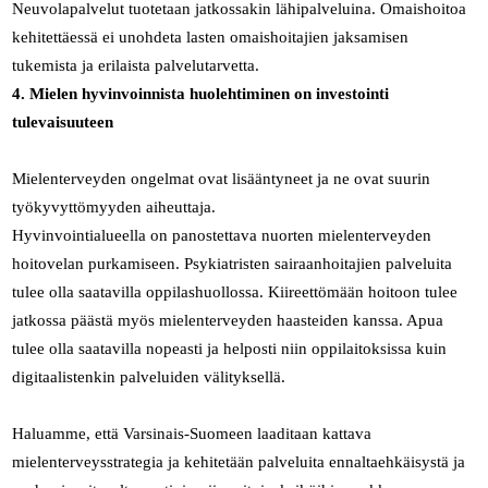
Neuvolapalvelut tuotetaan jatkossakin lähipalveluina. Omaishoitoa
kehitettäessä ei unohdeta lasten omaishoitajien jaksamisen
tukemista ja erilaista palvelutarvetta.
4. Mielen hyvinvoinnista huolehtiminen on investointi
tulevaisuuteen
Mielenterveyden ongelmat ovat lisääntyneet ja ne ovat suurin
työkyvyttömyyden aiheuttaja.
Hyvinvointialueella on panostettava nuorten mielenterveyden
hoitovelan purkamiseen. Psykiatristen sairaanhoitajien palveluita
tulee olla saatavilla oppilashuollossa. Kiireettömään hoitoon tulee
jatkossa päästä myös mielenterveyden haasteiden kanssa. Apua
tulee olla saatavilla nopeasti ja helposti niin oppilaitoksissa kuin
digitaalistenkin palveluiden välityksellä.
Haluamme, että Varsinais-Suomeen laaditaan kattava
mielenterveysstrategia ja kehitetään palveluita ennaltaehkäisystä ja