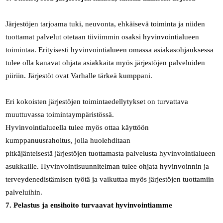
Järjestöjen tarjoama tuki, neuvonta, ehkäisevä toiminta ja niiden
tuottamat palvelut otetaan tiiviimmin osaksi hyvinvointialueen
toimintaa. Erityisesti hyvinvointialueen omassa asiakasohjauksessa
tulee olla kanavat ohjata asiakkaita myös järjestöjen palveluiden
piiriin. Järjestöt ovat Varhalle tärkeä kumppani.
Eri kokoisten järjestöjen toimintaedellytykset on turvattava
muuttuvassa toimintaympäristössä.
Hyvinvointialueella tulee myös ottaa käyttöön
kumppanuusrahoitus, jolla huolehditaan
pitkäjänteisestä järjestöjen tuottamasta palvelusta hyvinvointialueen
asukkaille. Hyvinvointisuunnitelman tulee ohjata hyvinvoinnin ja
terveydenedistämisen työtä ja vaikuttaa myös järjestöjen tuottamiin
palveluihin.
7. Pelastus ja ensihoito turvaavat hyvinvointiamme