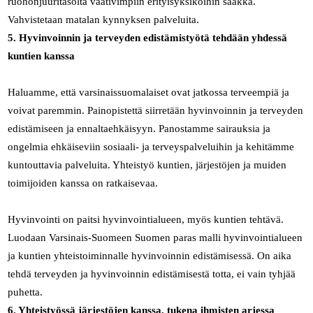
ruohonjuuritasolta vaativimpiin erityisyksiköihin saakka.
Vahvistetaan matalan kynnyksen palveluita.
5. Hyvinvoinnin ja terveyden edistämistyötä tehdään yhdessä
kuntien kanssa
Haluamme, että varsinaissuomalaiset ovat jatkossa terveempiä ja
voivat paremmin. Painopistettä siirretään hyvinvoinnin ja terveyden
edistämiseen ja ennaltaehkäisyyn. Panostamme sairauksia ja
ongelmia ehkäiseviin sosiaali- ja terveyspalveluihin ja kehitämme
kuntouttavia palveluita. Yhteistyö kuntien, järjestöjen ja muiden
toimijoiden kanssa on ratkaisevaa.
Hyvinvointi on paitsi hyvinvointialueen, myös kuntien tehtävä.
Luodaan Varsinais-Suomeen Suomen paras malli hyvinvointialueen
ja kuntien yhteistoiminnalle hyvinvoinnin edistämisessä. On aika
tehdä terveyden ja hyvinvoinnin edistämisestä totta, ei vain tyhjää
puhetta.
6. Yhteistyössä järjestöjen kanssa, tukena ihmisten arjessa