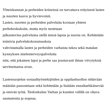
Yhteiskunnan ja perheiden kriiseissä on turvattava erityisesti lasten
ja nuorten kasvu ja hyvinvointi.
Lasten, nuorten ja perheiden palveluita kootaan yhteen
perhekeskuksiin, mutta myös tuotetaan
jalkautuvina palveluina siellä missä lapsia ja nuoria on. Kehitetään
toimivia palvelukokonaisuuksia
vahvistamalla lasten ja perheiden varhaista tukea sekä matalan
kynnyksen mielenterveyspalveluita
niin, että jokainen lapsi ja perhe saa joustavasti ilman viivytyksiä
tarvitsemansa avun.
Lastensuojelun sosiaalityöntekijöiden ja oppilashuollon riittävään
määrään panostetaan sekä kehitetään ja lisätään ennaltaehkäisevää
ja etsivää työtä. Tiedonkulun Varhan ja kuntien välillä on oltava
saumatonta ja nopeaa.