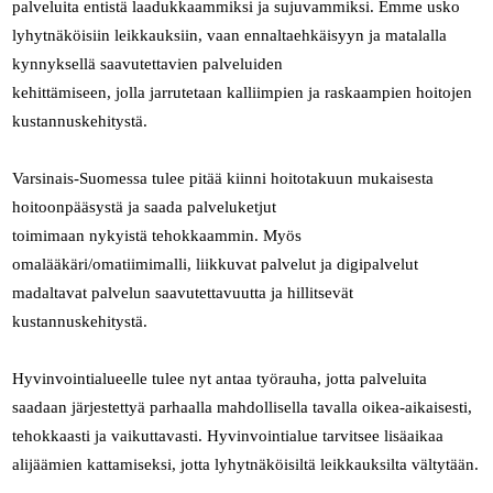
palveluita entistä laadukkaammiksi ja sujuvammiksi. Emme usko
lyhytnäköisiin leikkauksiin, vaan ennaltaehkäisyyn ja matalalla
kynnyksellä saavutettavien palveluiden
kehittämiseen, jolla jarrutetaan kalliimpien ja raskaampien hoitojen
kustannuskehitystä.
Varsinais-Suomessa tulee pitää kiinni hoitotakuun mukaisesta
hoitoonpääsystä ja saada palveluketjut
toimimaan nykyistä tehokkaammin. Myös
omalääkäri/omatiimimalli, liikkuvat palvelut ja digipalvelut
madaltavat palvelun saavutettavuutta ja hillitsevät
kustannuskehitystä.
Hyvinvointialueelle tulee nyt antaa työrauha, jotta palveluita
saadaan järjestettyä parhaalla mahdollisella tavalla oikea-aikaisesti,
tehokkaasti ja vaikuttavasti. Hyvinvointialue tarvitsee lisäaikaa
alijäämien kattamiseksi, jotta lyhytnäköisiltä leikkauksilta vältytään.