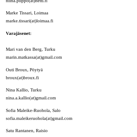
niina.piippo(at)netti.fi
Marke Tissari, Loimaa
marke.tissari(at)loimaa.fi
Varajäsenet:
Mari van den Berg, Turku
marin.matkassa(at)gmail.com
Outi Broux, Pöytyä
broux(at)broux.fi
Nina Kallio, Turku
nina.a.kallio(at)gmail.com
Sofia Maleike-Ruohola, Salo
sofia.maleikeruohola(at)gmail.com
Satu Rantanen, Raisio