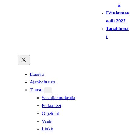
a
Eduskuntav
aalit 2027
Tapahtuma
t
Etusivu
Ajankohtaista
Tutustu
Sosialidemokratia
Periaatteet
Ohjelmat
Vaalit
Linkit