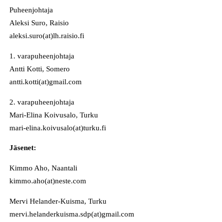
Puheenjohtaja
Aleksi Suro, Raisio
aleksi.suro(at)lh.raisio.fi
1. varapuheenjohtaja
Antti Kotti, Somero
antti.kotti(at)gmail.com
2. varapuheenjohtaja
Mari-Elina Koivusalo, Turku
mari-elina.koivusalo(at)turku.fi
Jäsenet:
Kimmo Aho, Naantali
kimmo.aho(at)neste.com
Mervi Helander-Kuisma, Turku
mervi.helanderkuisma.sdp(at)gmail.com