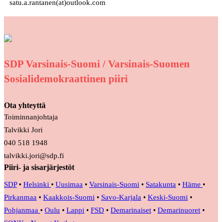
satu.a.rantanen(at)outlook.com
SDP Varsinais-Suomi / Varsinais-Suomen
Sosialidemokraattinen piiri
Ota yhteyttä
Toiminnanjohtaja
Talvikki Jori
040 518 1948
talvikki.jori@sdp.fi
Piiri- ja sisarjärjestöt
SDP
•
Helsinki
•
Uusimaa
•
Varsinais-Suomi
•
Satakunta
•
Häme
•
Pirkanmaa
•
Kaakkois-Suomi
•
Savo-Karjala
•
Keski-Suomi
•
Pohjanmaa
•
Oulu
•
Lappi
•
FSD
•
Demarinaiset
•
Demarinuoret
•