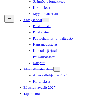
Säännöt ja lomakkeet
Kirjoituksia
Myyntimateriaali
Yhteystiedot
Piiritoimisto
Piirihallitus
Puoluehallitus ja -valtuusto
Kansanedustajat
Kunnallisjärjestöt
Paikallisosastot
Naispiiri
Aluevaltuustoryhmä
Aluevaaliohjelma 2025
Kirjoituksia
Eduskuntavaalit 2027
Tapahtumat