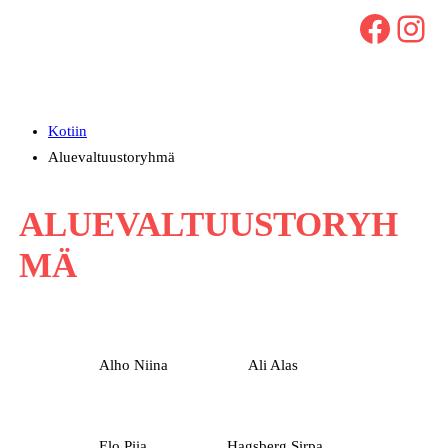
Facebook
Instagram
Kotiin
Aluevaltuustoryhmä
ALUEVALTUUSTORYH
MÄ
Alho Niina
Ali Alas
Elo Piia
Hagsberg Sirpa