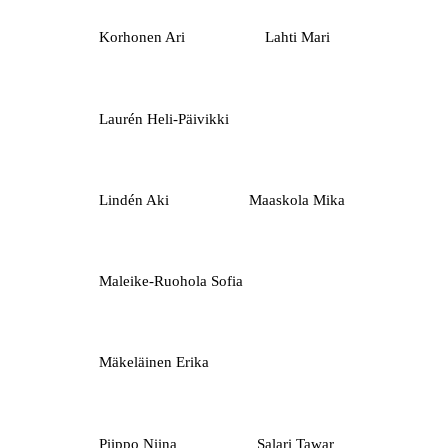
Korhonen Ari
Lahti Mari
Laurén Heli-Päivikki
Lindén Aki
Maaskola Mika
Maleike-Ruohola Sofia
Mäkeläinen Erika
Piippo Niina
Salari Tawar