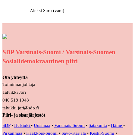
Aleksi Suro (vara)
SDP Varsinais-Suomi / Varsinais-Suomen
Sosialidemokraattinen piiri
Ota yhteyttä
Toiminnanjohtaja
Talvikki Jori
040 518 1948
talvikki.jori@sdp.fi
Piiri- ja sisarjärjestöt
SDP
•
Helsinki
•
Uusimaa
•
Varsinais-Suomi
•
Satakunta
•
Häme
•
Pirkanmaa
•
Kaakkois-Suomi
•
Savo-Karjala
•
Keski-Suomi
•