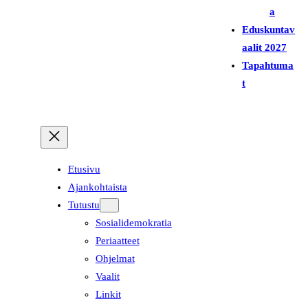
a
Eduskuntav
aalit 2027
Tapahtuma
t
Etusivu
Ajankohtaista
Tutustu
Sosialidemokratia
Periaatteet
Ohjelmat
Vaalit
Linkit