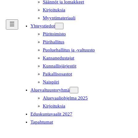
Säännöt ja lomakkeet
Kirjoituksia
Myyntimateriaali
Yhteystiedot
Piiritoimisto
Piirihallitus
Puoluehallitus ja -valtuusto
Kansanedustajat
Kunnallisjärjestöt
Paikallisosastot
Naispiiri
Aluevaltuustoryhmä
Aluevaaliohjelma 2025
Kirjoituksia
Eduskuntavaalit 2027
Tapahtumat