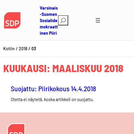
Siirry
Varsinais
sisältöön
-Suomen
E
Sosialide
mokraatt
t
inen Piiri
s
i
Kotiin
2018
03
KUUKAUSI:
MAALISKUU 2018
Suojattu: Piirikokous 14.4.2018
Otetta ei näytetä, koska artikkeli on suojattu.