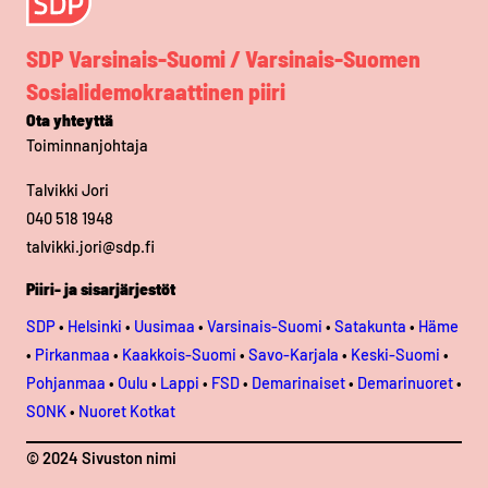
SDP Varsinais-Suomi / Varsinais-Suomen
Sosialidemokraattinen piiri
Ota yhteyttä
Toiminnanjohtaja
Talvikki Jori
040 518 1948
talvikki.jori@sdp.fi
Piiri- ja sisarjärjestöt
SDP
•
Helsinki
•
Uusimaa
•
Varsinais-Suomi
•
Satakunta
•
Häme
•
Pirkanmaa
•
Kaakkois-Suomi
•
Savo-Karjala
•
Keski-Suomi
•
Pohjanmaa
•
Oulu
•
Lappi
•
FSD
•
Demarinaiset
•
Demarinuoret
•
SONK
•
Nuoret Kotkat
© 2024 Sivuston nimi