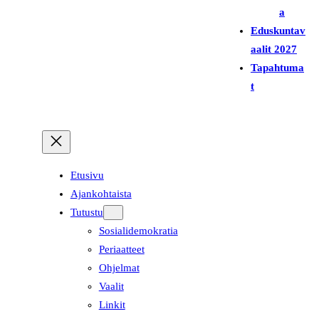
a
Eduskuntav
aalit 2027
Tapahtuma
t
Etusivu
Ajankohtaista
Tutustu
Sosialidemokratia
Periaatteet
Ohjelmat
Vaalit
Linkit