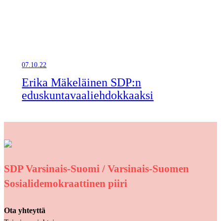
07.10.22
Erika Mäkeläinen SDP:n
eduskuntavaaliehdokkaaksi
SDP Varsinais-Suomi / Varsinais-Suomen
Sosialidemokraattinen piiri
Ota yhteyttä