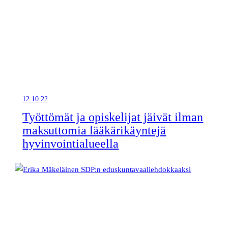
12.10.22
Työttömät ja opiskelijat jäivät ilman
maksuttomia lääkärikäyntejä
hyvinvointialueella