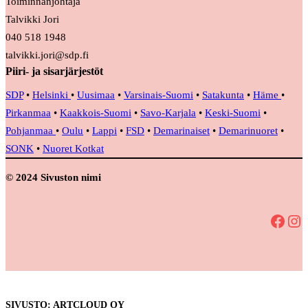
Toiminnanjohtaja
Talvikki Jori
040 518 1948
talvikki.jori@sdp.fi
Piiri- ja sisarjärjestöt
SDP
•
Helsinki
•
Uusimaa
•
Varsinais-Suomi
•
Satakunta
•
Häme
•
Pirkanmaa
•
Kaakkois-Suomi
•
Savo-Karjala
•
Keski-Suomi
•
Pohjanmaa
•
Oulu
•
Lappi
•
FSD
•
Demarinaiset
•
Demarinuoret
•
SONK
•
Nuoret Kotkat
© 2024 Sivuston nimi
Facebook
Instagram
SIVUSTO: ARTCLOUD OY