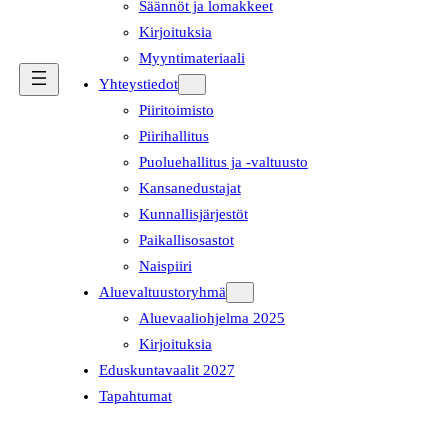
Säännöt ja lomakkeet
Kirjoituksia
Myyntimateriaali
Yhteystiedot
Piiritoimisto
Piirihallitus
Puoluehallitus ja -valtuusto
Kansanedustajat
Kunnallisjärjestöt
Paikallisosastot
Naispiiri
Aluevaltuustoryhmä
Aluevaaliohjelma 2025
Kirjoituksia
Eduskuntavaalit 2027
Tapahtumat