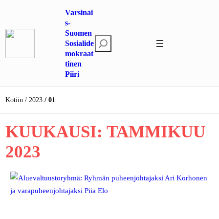
Siirry
Varsinai
sisältöön
s-
Suomen
E
Sosialide
mokraat
t
tinen
s
Piiri
i
Kotiin
2023
01
KUUKAUSI:
TAMMIKUU
2023