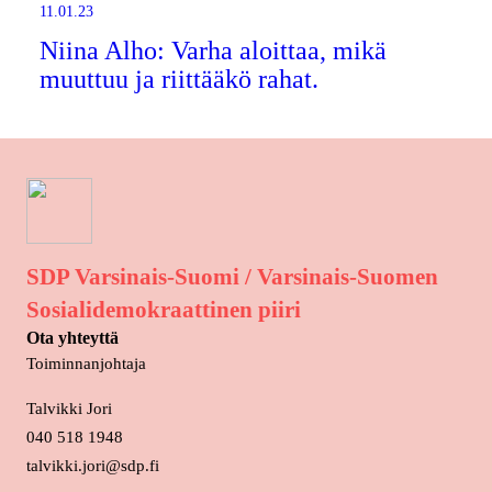
11.01.23
Niina Alho: Varha aloittaa, mikä
muuttuu ja riittääkö rahat.
SDP Varsinais-Suomi / Varsinais-Suomen
Sosialidemokraattinen piiri
Ota yhteyttä
Toiminnanjohtaja
Talvikki Jori
040 518 1948
talvikki.jori@sdp.fi