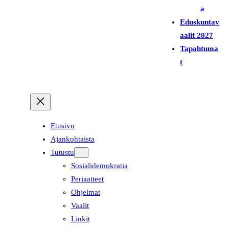
a
Eduskuntav
aalit 2027
Tapahtuma
t
Etusivu
Ajankohtaista
Tutustu
Sosialidemokratia
Periaatteet
Ohjelmat
Vaalit
Linkit