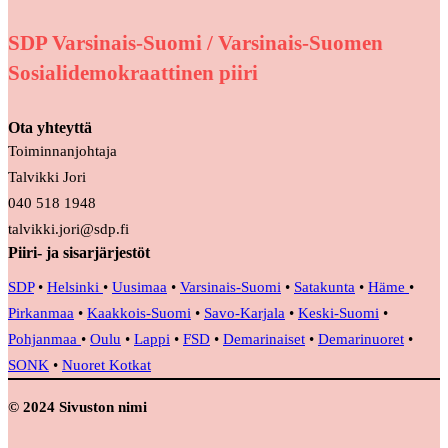
SDP Varsinais-Suomi / Varsinais-Suomen
Sosialidemokraattinen piiri
Ota yhteyttä
Toiminnanjohtaja
Talvikki Jori
040 518 1948
talvikki.jori@sdp.fi
Piiri- ja sisarjärjestöt
SDP
•
Helsinki
•
Uusimaa
•
Varsinais-Suomi
•
Satakunta
•
Häme
•
Pirkanmaa
•
Kaakkois-Suomi
•
Savo-Karjala
•
Keski-Suomi
•
Pohjanmaa
•
Oulu
•
Lappi
•
FSD
•
Demarinaiset
•
Demarinuoret
•
SONK
•
Nuoret Kotkat
© 2024 Sivuston nimi