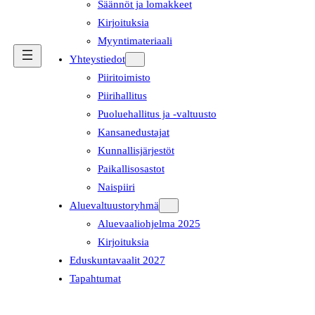
Säännöt ja lomakkeet
Kirjoituksia
Myyntimateriaali
Yhteystiedot
Piiritoimisto
Piirihallitus
Puoluehallitus ja -valtuusto
Kansanedustajat
Kunnallisjärjestöt
Paikallisosastot
Naispiiri
Aluevaltuustoryhmä
Aluevaaliohjelma 2025
Kirjoituksia
Eduskuntavaalit 2027
Tapahtumat