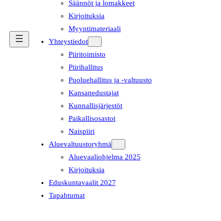
Säännöt ja lomakkeet
Kirjoituksia
Myyntimateriaali
Yhteystiedot
Piiritoimisto
Piirihallitus
Puoluehallitus ja -valtuusto
Kansanedustajat
Kunnallisjärjestöt
Paikallisosastot
Naispiiri
Aluevaltuustoryhmä
Aluevaaliohjelma 2025
Kirjoituksia
Eduskuntavaalit 2027
Tapahtumat