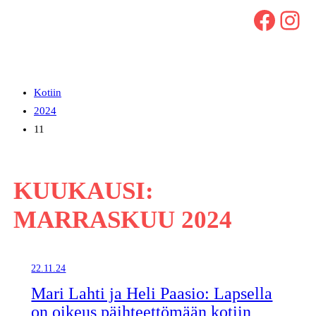
Facebook
Instagram
Kotiin
2024
11
KUUKAUSI:
MARRASKUU 2024
22.11.24
Mari Lahti ja Heli Paasio: Lapsella
on oikeus päihteettömään kotiin