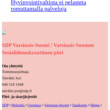
Hyvinvointivaltiota ei pelasteta
romuttamalla palveluja
SDP Varsinais-Suomi / Varsinais-Suomen
Sosialidemokraattinen piiri
Ota yhteyttä
Toiminnanjohtaja
Talvikki Jori
040 518 1948
talvikki.jori@sdp.fi
Piiri- ja sisarjärjestöt
SDP
•
Helsinki
•
Uusimaa
•
Varsinais-Suomi
•
Satakunta
•
Häme
•