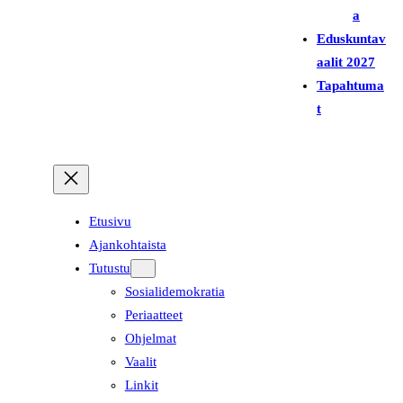
a
Eduskuntav
aalit 2027
Tapahtuma
t
Etusivu
Ajankohtaista
Tutustu
Sosialidemokratia
Periaatteet
Ohjelmat
Vaalit
Linkit