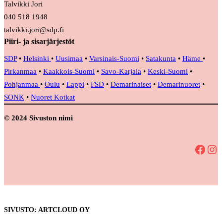
Talvikki Jori
040 518 1948
talvikki.jori@sdp.fi
Piiri- ja sisarjärjestöt
SDP
•
Helsinki
•
Uusimaa
•
Varsinais-Suomi
•
Satakunta
•
Häme
•
Pirkanmaa
•
Kaakkois-Suomi
•
Savo-Karjala
•
Keski-Suomi
•
Pohjanmaa
•
Oulu
•
Lappi
•
FSD
•
Demarinaiset
•
Demarinuoret
•
SONK
•
Nuoret Kotkat
© 2024 Sivuston nimi
Facebook
Instagram
SIVUSTO: ARTCLOUD OY