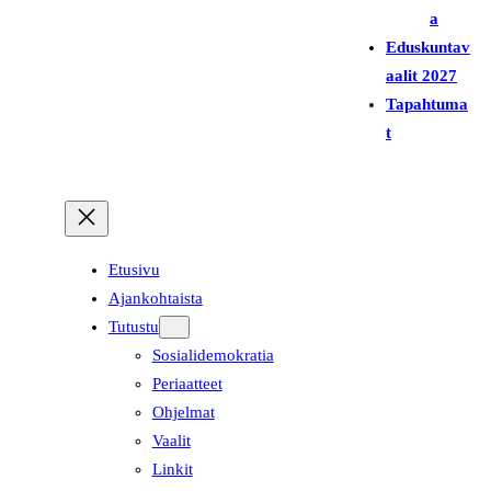
a
Eduskuntav
aalit 2027
Tapahtuma
t
Etusivu
Ajankohtaista
Tutustu
Sosialidemokratia
Periaatteet
Ohjelmat
Vaalit
Linkit