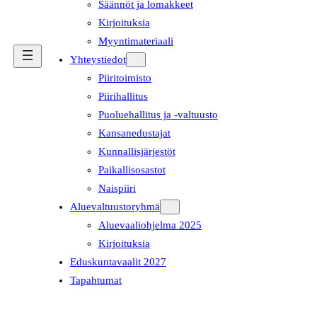
Säännöt ja lomakkeet
Kirjoituksia
Myyntimateriaali
Yhteystiedot
Piiritoimisto
Piirihallitus
Puoluehallitus ja -valtuusto
Kansanedustajat
Kunnallisjärjestöt
Paikallisosastot
Naispiiri
Aluevaltuustoryhmä
Aluevaaliohjelma 2025
Kirjoituksia
Eduskuntavaalit 2027
Tapahtumat