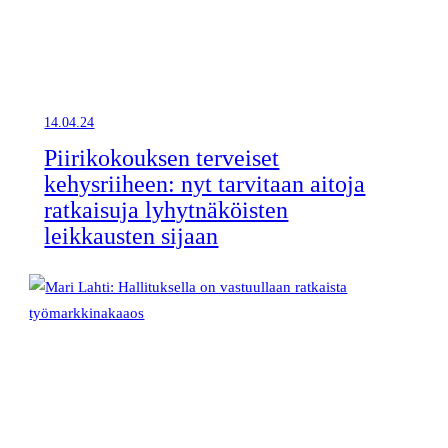
14.04.24
Piirikokouksen terveiset
kehysriiheen: nyt tarvitaan aitoja
ratkaisuja lyhytnäköisten
leikkausten sijaan