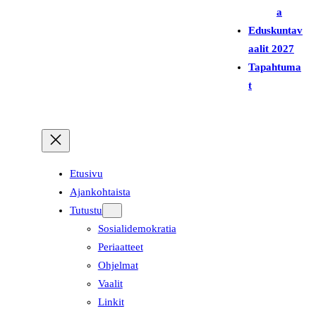
a
Eduskuntav
aalit 2027
Tapahtuma
t
Etusivu
Ajankohtaista
Tutustu
Sosialidemokratia
Periaatteet
Ohjelmat
Vaalit
Linkit