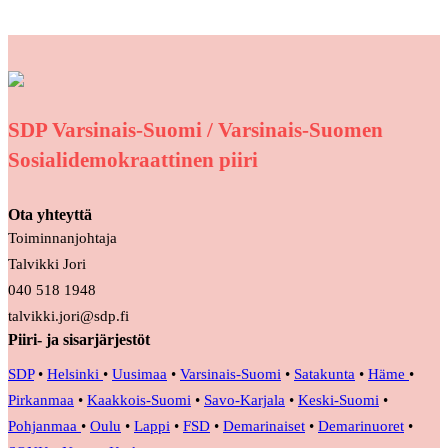
SDP Varsinais-Suomi / Varsinais-Suomen
Sosialidemokraattinen piiri
Ota yhteyttä
Toiminnanjohtaja
Talvikki Jori
040 518 1948
talvikki.jori@sdp.fi
Piiri- ja sisarjärjestöt
SDP
•
Helsinki
•
Uusimaa
•
Varsinais-Suomi
•
Satakunta
•
Häme
•
Pirkanmaa
•
Kaakkois-Suomi
•
Savo-Karjala
•
Keski-Suomi
•
Pohjanmaa
•
Oulu
•
Lappi
•
FSD
•
Demarinaiset
•
Demarinuoret
•