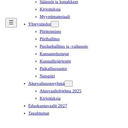
Säännöt ja lomakkeet
Kirjoituksia
Myyntimateriaali
Yhteystiedot
Piiritoimisto
Piirihallitus
Puoluehallitus ja -valtuusto
Kansanedustajat
Kunnallisjärjestöt
Paikallisosastot
Naispiiri
Aluevaltuustoryhmä
Aluevaaliohjelma 2025
Kirjoituksia
Eduskuntavaalit 2027
Tapahtumat