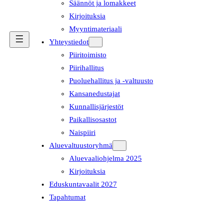
Säännöt ja lomakkeet
Kirjoituksia
Myyntimateriaali
Yhteystiedot
Piiritoimisto
Piirihallitus
Puoluehallitus ja -valtuusto
Kansanedustajat
Kunnallisjärjestöt
Paikallisosastot
Naispiiri
Aluevaltuustoryhmä
Aluevaaliohjelma 2025
Kirjoituksia
Eduskuntavaalit 2027
Tapahtumat