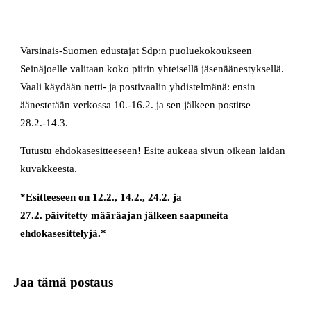
Varsinais-Suomen edustajat Sdp:n puoluekokoukseen
Seinäjoelle valitaan koko piirin yhteisellä jäsenäänestyksellä.
Vaali käydään netti- ja postivaalin yhdistelmänä: ensin
äänestetään verkossa 10.-16.2. ja sen jälkeen postitse
28.2.-14.3.
Tutustu ehdokasesitteeseen! Esite aukeaa sivun oikean laidan
kuvakkeesta.
*Esitteeseen on 12.2., 14.2., 24.2. ja
27.2. päivitetty määräajan jälkeen saapuneita
ehdokasesittelyjä.*
Jaa tämä postaus