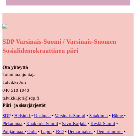
SDP Varsinais-Suomi / Varsinais-Suomen
Sosialidemokraattinen piiri
Ota yhteyttä
Toiminnanjohtaja
Talvikki Jori
040 518 1948
talvikki.jori@sdp.fi
Piiri- ja sisarjärjestöt
SDP
•
Helsinki
•
Uusimaa
•
Varsinais-Suomi
•
Satakunta
•
Häme
•
Pirkanmaa
•
Kaakkois-Suomi
•
Savo-Karjala
•
Keski-Suomi
•
Pohjanmaa
•
Oulu
•
Lappi
•
FSD
•
Demarinaiset
•
Demarinuoret
•