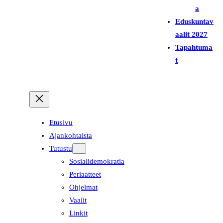
a
Eduskuntav
aalit 2027
Tapahtuma
t
Etusivu
Ajankohtaista
Tutustu
Sosialidemokratia
Periaatteet
Ohjelmat
Vaalit
Linkit