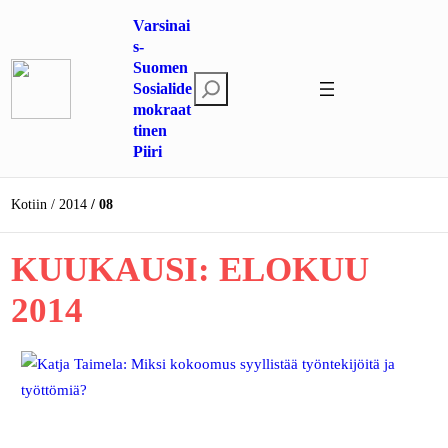
Siirry
Varsinai
sisältöön
s-
Suomen
E
Sosialide
mokraat
t
tinen
s
Piiri
i
Kotiin
2014
08
KUUKAUSI:
ELOKUU
2014