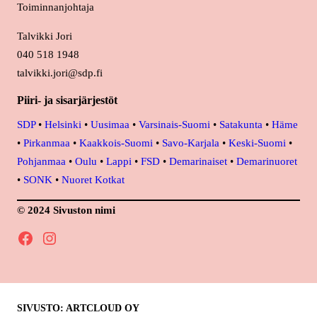
Toiminnanjohtaja
Talvikki Jori
040 518 1948
talvikki.jori@sdp.fi
Piiri- ja sisarjärjestöt
SDP
•
Helsinki
•
Uusimaa
•
Varsinais-Suomi
•
Satakunta
•
Häme
•
Pirkanmaa
•
Kaakkois-Suomi
•
Savo-Karjala
•
Keski-Suomi
•
Pohjanmaa
•
Oulu
•
Lappi
•
FSD
•
Demarinaiset
•
Demarinuoret
•
SONK
•
Nuoret Kotkat
© 2024 Sivuston nimi
Facebook
Instagram
SIVUSTO: ARTCLOUD OY