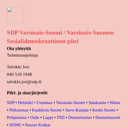
SDP Varsinais-Suomi / Varsinais-Suomen
Sosialidemokraattinen piiri
Ota yhteyttä
Toiminnanjohtaja
Talvikki Jori
040 518 1948
talvikki.jori@sdp.fi
Piiri- ja sisarjärjestöt
SDP
•
Helsinki
•
Uusimaa
•
Varsinais-Suomi
•
Satakunta
•
Häme
•
Pirkanmaa
•
Kaakkois-Suomi
•
Savo-Karjala
•
Keski-Suomi
•
Pohjanmaa
•
Oulu
•
Lappi
•
FSD
•
Demarinaiset
•
Demarinuoret
•
SONK
•
Nuoret Kotkat