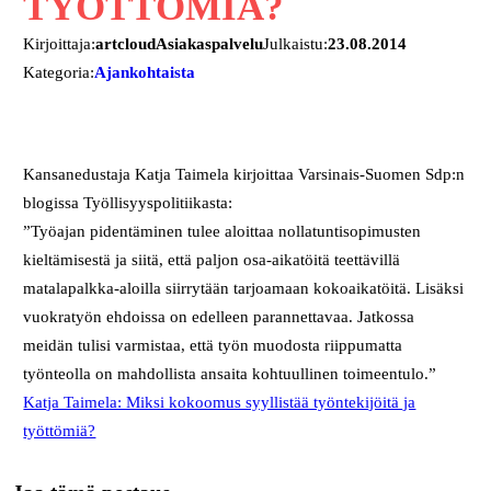
TYÖTTÖMIÄ?
Kirjoittaja:
artcloudAsiakaspalvelu
Julkaistu:
23.08.2014
Kategoria:
Ajankohtaista
Kansanedustaja Katja Taimela kirjoittaa Varsinais-Suomen Sdp:n
blogissa Työllisyyspolitiikasta:
”Työajan pidentäminen tulee aloittaa nollatuntisopimusten
kieltämisestä ja siitä, että paljon osa-aikatöitä teettävillä
matalapalkka-aloilla siirrytään tarjoamaan kokoaikatöitä. Lisäksi
vuokratyön ehdoissa on edelleen parannettavaa. Jatkossa
meidän tulisi varmistaa, että työn muodosta riippumatta
työnteolla on mahdollista ansaita kohtuullinen toimeentulo.”
Katja Taimela: Miksi kokoomus syyllistää työntekijöitä ja
työttömiä?