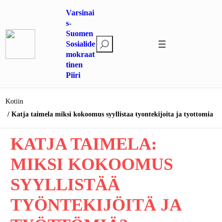
Siirry
Varsinai
sisältöön
s-
Suomen
E
Sosialide
mokraat
t
tinen
s
Piiri
i
Kotiin
Katja taimela miksi kokoomus syyllistaa tyontekijoita ja tyottomia
KATJA TAIMELA:
MIKSI KOKOOMUS
SYYLLISTÄÄ
TYÖNTEKIJÖITÄ JA