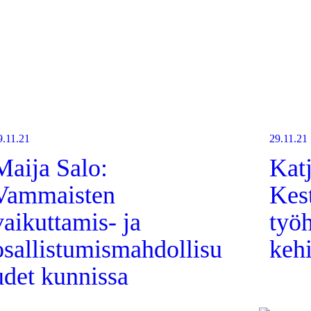
9.11.21
29.11.21
Maija Salo:
Kat
Vammaisten
Kes
vaikuttamis- ja
työ
osallistumismahdollisu
kehi
udet kunnissa