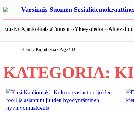
Siirry
Varsinais-Suomen Sosialidemokraattinen
sisältöön
Etusivu
Ajankohtaista
Tutustu
Yhteystiedot
Aluevaltu
Kotiin
Kirjoituksia
Page
12
KATEGORIA:
K