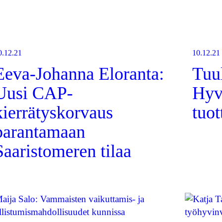
0.12.21
10.12.21
Eeva-Johanna Eloranta:
Tuu
Uusi CAP-
Hyvi
kierrätyskorvaus
tuot
parantamaan
Saaristomeren tilaa