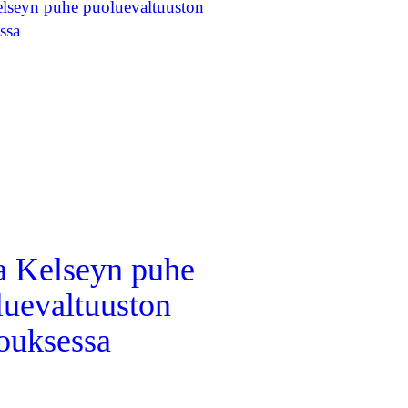
a Kelseyn puhe
luevaltuuston
ouksessa