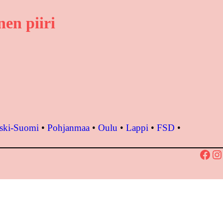
en piiri
ski-Suomi
•
Pohjanmaa
•
Oulu
•
Lappi
•
FSD
•
Facebook
Instagram