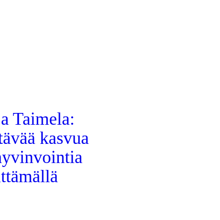
ja Taimela:
tävää kasvua
hyvinvointia
ttämällä