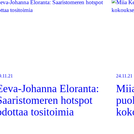
9.11.21
24.11.21
Eeva-Johanna Eloranta:
Mii
Saaristomeren hotspot
puo
odottaa tositoimia
kok