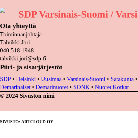
SDP Varsinais-Suomi / Varsi
Ota yhteyttä
Toiminnanjohtaja
Talvikki Jori
040 518 1948
talvikki.jori@sdp.fi
Piiri- ja sisarjärjestöt
SDP
•
Helsinki
•
Uusimaa
•
Varsinais-Suomi
•
Satakunta
Demarinaiset
•
Demarinuoret
•
SONK
•
Nuoret Kotkat
© 2024 Sivuston nimi
SIVUSTO: ARTCLOUD OY