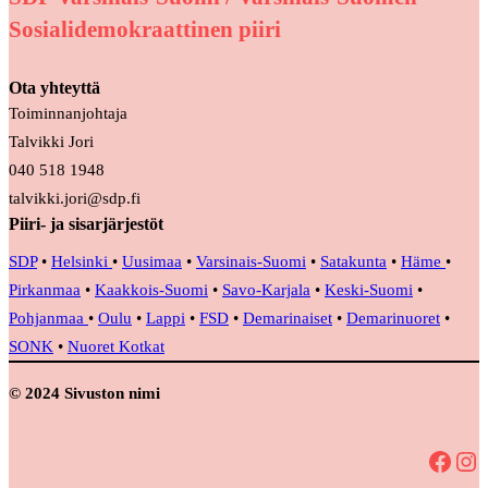
Sosialidemokraattinen piiri
Ota yhteyttä
Toiminnanjohtaja
Talvikki Jori
040 518 1948
talvikki.jori@sdp.fi
Piiri- ja sisarjärjestöt
SDP
•
Helsinki
•
Uusimaa
•
Varsinais-Suomi
•
Satakunta
•
Häme
•
Pirkanmaa
•
Kaakkois-Suomi
•
Savo-Karjala
•
Keski-Suomi
•
Pohjanmaa
•
Oulu
•
Lappi
•
FSD
•
Demarinaiset
•
Demarinuoret
•
SONK
•
Nuoret Kotkat
© 2024 Sivuston nimi
Facebook
Instagram