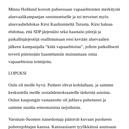
Minna Holtlund korosti puheessaan vapaaehtoisten merkitystä
aluevaalikampanjan onnistumiselle ja toi terveiset myös
aluevaaliehdokas Kirsi Kauliomäeltä Turusta. Kirsi haluaa
ehdottaa, että SDP järjestäisi sekä haastaisi piirejä ja
paikallisjärjestöjä osallistumaan ensi kevään aluevaalien
jälkeen kampanjalla “kiitä vapaaehtoista”, jolloin paikallisesti
toverit piireissään haastettaisiin muistamaan omia
vapaaehtoisia toimijoita.
LOPUKSI
Oulu oli meille hyvä. Puitteet olivat kohdallaan, ja saimme
keskustella meille sosialidemokraateille tärkeistä asioista.
Oulun kaupungin vastaanotto oli juhlava puheineen ja
saimme nauttia erinomaisista tarjoiluista.
Varsinais-Suomen naisedustaja pääsivät kuvaan puolueen
puheenjohtajan kanssa. Kanssasisaret tyylikkäissä asuissaan