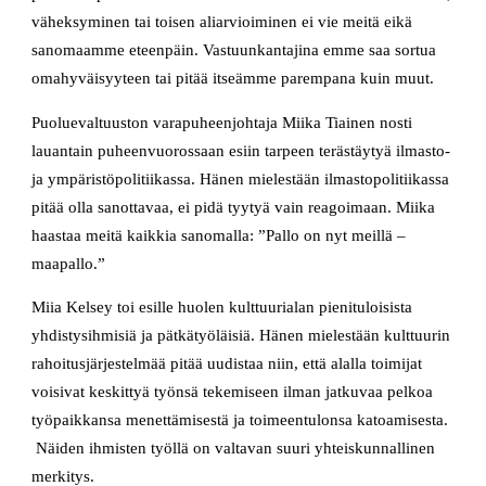
väheksyminen tai toisen aliarvioiminen ei vie meitä eikä
sanomaamme eteenpäin. Vastuunkantajina emme saa sortua
omahyväisyyteen tai pitää itseämme parempana kuin muut.
Puoluevaltuuston varapuheenjohtaja Miika Tiainen nosti
lauantain puheenvuorossaan esiin tarpeen terästäytyä ilmasto-
ja ympäristöpolitiikassa. Hänen mielestään ilmastopolitiikassa
pitää olla sanottavaa, ei pidä tyytyä vain reagoimaan. Miika
haastaa meitä kaikkia sanomalla: ”Pallo on nyt meillä –
maapallo.”
Miia Kelsey toi esille huolen kulttuurialan pienituloisista
yhdistysihmisiä ja pätkätyöläisiä. Hänen mielestään kulttuurin
rahoitusjärjestelmää pitää uudistaa niin, että alalla toimijat
voisivat keskittyä työnsä tekemiseen ilman jatkuvaa pelkoa
työpaikkansa menettämisestä ja toimeentulonsa katoamisesta.
Näiden ihmisten työllä on valtavan suuri yhteiskunnallinen
merkitys.