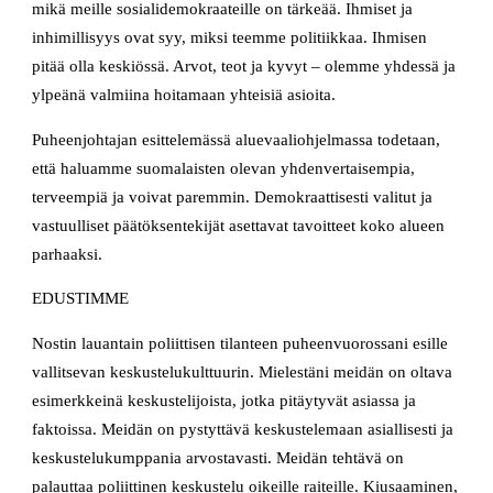
mikä meille sosialidemokraateille on tärkeää. Ihmiset ja
inhimillisyys ovat syy, miksi teemme politiikkaa. Ihmisen
pitää olla keskiössä. Arvot, teot ja kyvyt – olemme yhdessä ja
ylpeänä valmiina hoitamaan yhteisiä asioita.
Puheenjohtajan esittelemässä aluevaaliohjelmassa todetaan,
että haluamme suomalaisten olevan yhdenvertaisempia,
terveempiä ja voivat paremmin. Demokraattisesti valitut ja
vastuulliset päätöksentekijät asettavat tavoitteet koko alueen
parhaaksi.
EDUSTIMME
Nostin lauantain poliittisen tilanteen puheenvuorossani esille
vallitsevan keskustelukulttuurin. Mielestäni meidän on oltava
esimerkkeinä keskustelijoista, jotka pitäytyvät asiassa ja
faktoissa. Meidän on pystyttävä keskustelemaan asiallisesti ja
keskustelukumppania arvostavasti. Meidän tehtävä on
palauttaa poliittinen keskustelu oikeille raiteille. Kiusaaminen,