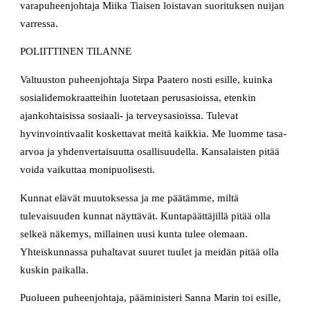
varapuheenjohtaja Miika Tiaisen loistavan suorituksen nuijan
varressa.
POLIITTINEN TILANNE
Valtuuston puheenjohtaja Sirpa Paatero nosti esille, kuinka
sosialidemokraatteihin luotetaan perusasioissa, etenkin
ajankohtaisissa sosiaali- ja terveysasioissa. Tulevat
hyvinvointivaalit koskettavat meitä kaikkia. Me luomme tasa-
arvoa ja yhdenvertaisuutta osallisuudella. Kansalaisten pitää
voida vaikuttaa monipuolisesti.
Kunnat elävät muutoksessa ja me päätämme, miltä
tulevaisuuden kunnat näyttävät. Kuntapäättäjillä pitää olla
selkeä näkemys, millainen uusi kunta tulee olemaan.
Yhteiskunnassa puhaltavat suuret tuulet ja meidän pitää olla
kuskin paikalla.
Puolueen puheenjohtaja, pääministeri Sanna Marin toi esille,