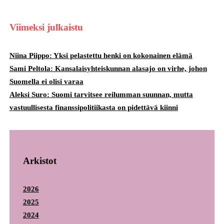
Viimeksi julkaistu
Niina Piippo: Yksi pelastettu henki on kokonainen elämä
Sami Peltola: Kansalaisyhteiskunnan alasajo on virhe, johon
Suomella ei olisi varaa
Aleksi Suro: Suomi tarvitsee reilumman suunnan, mutta
vastuullisesta finanssipolitiikasta on pidettävä kiinni
Arkistot
2026
2025
2024