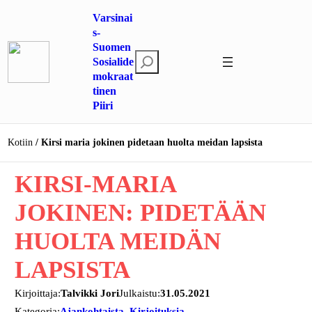
Siirry
Varsinai
sisältöön
s-
Suomen
E
Sosialide
mokraat
t
tinen
s
Piiri
i
Kotiin
Kirsi maria jokinen pidetaan huolta meidan lapsista
KIRSI-MARIA
JOKINEN: PIDETÄÄN
HUOLTA MEIDÄN
LAPSISTA
Kirjoittaja:
Talvikki Jori
Julkaistu:
31.05.2021
Kategoria:
Ajankohtaista
, 
Kirjoituksia