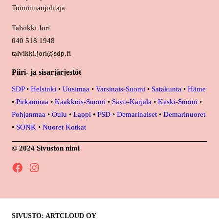
Toiminnanjohtaja
Talvikki Jori
040 518 1948
talvikki.jori@sdp.fi
Piiri- ja sisarjärjestöt
SDP
•
Helsinki
•
Uusimaa
•
Varsinais-Suomi
•
Satakunta
•
Häme
•
Pirkanmaa
•
Kaakkois-Suomi
•
Savo-Karjala
•
Keski-Suomi
•
Pohjanmaa
•
Oulu
•
Lappi
•
FSD
•
Demarinaiset
•
Demarinuoret
•
SONK
•
Nuoret Kotkat
© 2024 Sivuston nimi
Facebook
Instagram
SIVUSTO: ARTCLOUD OY