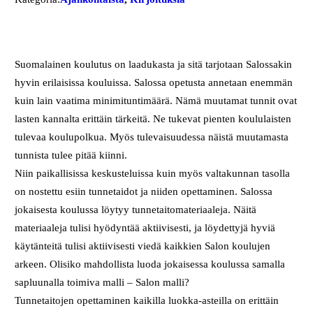
Suomalainen koulutus on laadukasta ja sitä tarjotaan Salossakin
hyvin erilaisissa kouluissa. Salossa opetusta annetaan enemmän
kuin lain vaatima minimituntimäärä. Nämä muutamat tunnit ovat
lasten kannalta erittäin tärkeitä. Ne tukevat pienten koululaisten
tulevaa koulupolkua. Myös tulevaisuudessa näistä muutamasta
tunnista tulee pitää kiinni.
Niin paikallisissa keskusteluissa kuin myös valtakunnan tasolla
on nostettu esiin tunnetaidot ja niiden opettaminen. Salossa
jokaisesta koulussa löytyy tunnetaitomateriaaleja. Näitä
materiaaleja tulisi hyödyntää aktiivisesti, ja löydettyjä hyviä
käytänteitä tulisi aktiivisesti viedä kaikkien Salon koulujen
arkeen. Olisiko mahdollista luoda jokaisessa koulussa samalla
sapluunalla toimiva malli – Salon malli?
Tunnetaitojen opettaminen kaikilla luokka-asteilla on erittäin