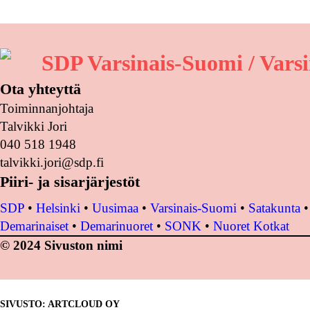
SDP Varsinais-Suomi / Varsi
Ota yhteyttä
Toiminnanjohtaja
Talvikki Jori
040 518 1948
talvikki.jori@sdp.fi
Piiri- ja sisarjärjestöt
SDP
•
Helsinki
•
Uusimaa
•
Varsinais-Suomi
•
Satakunta
Demarinaiset
•
Demarinuoret
•
SONK
•
Nuoret Kotkat
© 2024 Sivuston nimi
SIVUSTO: ARTCLOUD OY