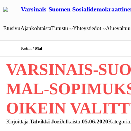
Siirry
Varsinais-Suomen Sosialidemokraattinen
sisältöön
Etusivu
Ajankohtaista
Tutustu
Yhteystiedot
Aluevaltu
Kotiin
Mal
VARSINAIS-SU
MAL-SOPIMUK
OIKEIN VALIT
Kirjoittaja:
Talvikki Jori
Julkaistu:
05.06.2020
Kategoria