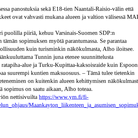
sa panostuksia sekä E18-tien Naantali-Raisio-välin että
kkeet ovat vahvasti mukana alueen ja valtion välisessä MA
 eri puolilla piiriä, kehuu Varsinais-Suomen SDP:n
e on tämän sopimuksen myötä parantumassa. Se parantaa
teollisuuden kuin turisminkin näkökulmasta, Alho iloitsee.
kuuluttama Tunnin juna etenee suunnittelusta
 ratapiha-alue ja Turku-Kupittaa-kaksoisraide kuin Espoon
paa suurempi kuntien maksuosuus. – Tämä tulee tietenkin
 eteneminen on kuitenkin alueen kehittymisen näkökulmas
ttä sopimus on saatu aikaan, Alho toteaa.
iön nettisivuilta
https://www.ym.fi/fi-
elun_ohjaus/Maankayton_liikenteen_ja_asumisen_sopimuk