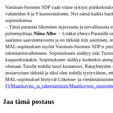
Varsinais-Suomen SDP vaati viime syksyn piirikokoukses
valtateiden 8 ja 9 kunnostukseen. Nyt nämä kaikki han
sopimuksessa.
– Tämä parantaa liikenteen sujuvuutta ja turvallisuutta
puheenjohtaja
Niina Alho
. – Lisäksi yhteys Paraisill
saariston saavutettavuutta ja on tärkeää niin asumisen, 
MAL-sopimuksen myötä Varsinais-Suomen SDP:n perään
rakentamisvaiheeseen. Sopimukseen sisältyy niin Turun
kaupunkiratakin. Sopimukseen sisältyy kuitenkin aiem
olemaan Turulle todella suuri kustannus. Ratayhteyden
ensiarvoisen tärkeää ja siksi olen todella tyytyväinen, e
MAL-sopimukset löytyvät Liikenne- ja viestintäminister
FI/Maankaytto_ja_rakentaminen/Maankayton_suunnitt
Jaa tämä postaus