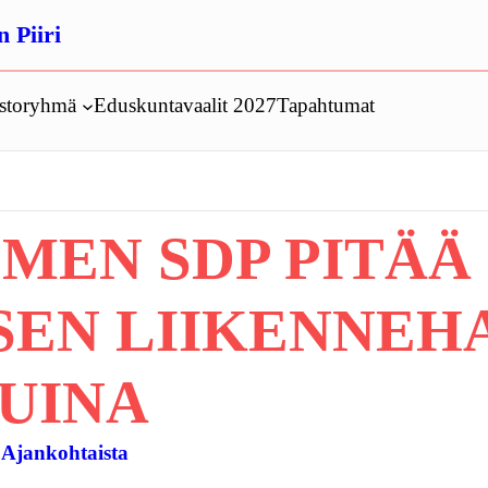
 Piiri
ustoryhmä
Eduskuntavaalit 2027
Tapahtumat
OMEN SDP PITÄ
SEN LIIKENNEH
TUINA
:
Ajankohtaista