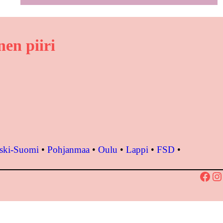
en piiri
ski-Suomi
•
Pohjanmaa
•
Oulu
•
Lappi
•
FSD
•
Facebook
Instagram