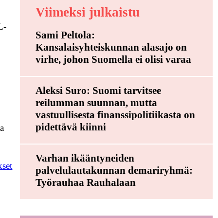
Viimeksi julkaistu
L-
Sami Peltola:
Kansalaisyhteiskunnan alasajo on
virhe, johon Suomella ei olisi varaa
Aleksi Suro: Suomi tarvitsee
reilumman suunnan, mutta
vastuullisesta finanssipolitiikasta on
pidettävä kiinni
ta
Varhan ikääntyneiden
set
palvelulautakunnan demariryhmä:
Työrauhaa Rauhalaan