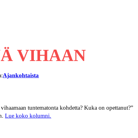
NÄ VIHAAN
a:
Ajankohtaista
t vihaamaan tuntematonta kohdetta? Kuka on opettanut?”
an.
Lue koko kolumni.