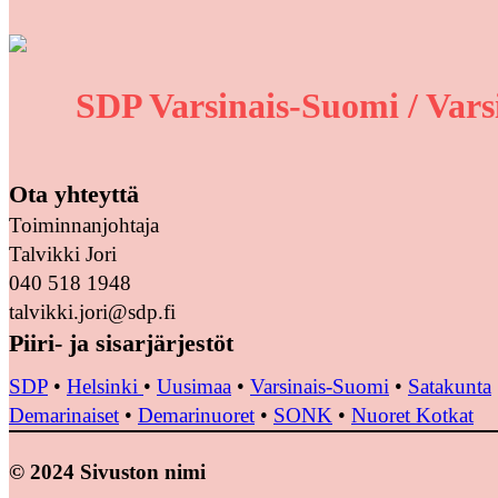
SDP Varsinais-Suomi / Vars
Ota yhteyttä
Toiminnanjohtaja
Talvikki Jori
040 518 1948
talvikki.jori@sdp.fi
Piiri- ja sisarjärjestöt
SDP
•
Helsinki
•
Uusimaa
•
Varsinais-Suomi
•
Satakunta
Demarinaiset
•
Demarinuoret
•
SONK
•
Nuoret Kotkat
© 2024 Sivuston nimi