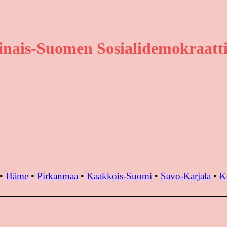
inais-Suomen Sosialidemokraatti
•
Häme
•
Pirkanmaa
•
Kaakkois-Suomi
•
Savo-Karjala
•
K