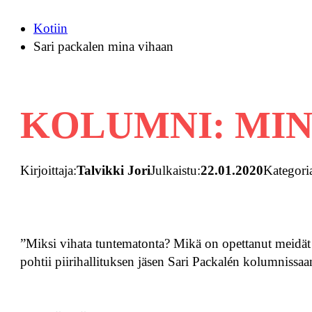
Kotiin
Sari packalen mina vihaan
KOLUMNI: MI
Kirjoittaja:
Talvikki Jori
Julkaistu:
22.01.2020
Kategori
”Miksi vihata tuntematonta? Mikä on opettanut meidä
pohtii piirihallituksen jäsen Sari Packalén kolumnissa