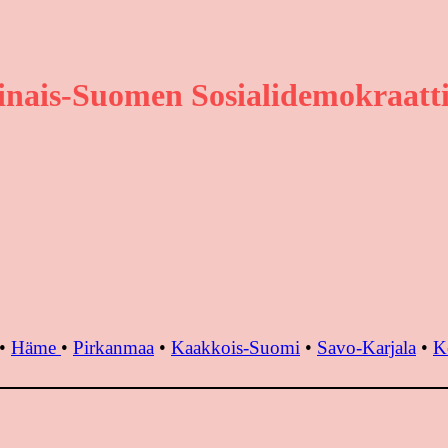
inais-Suomen Sosialidemokraatti
•
Häme
•
Pirkanmaa
•
Kaakkois-Suomi
•
Savo-Karjala
•
K