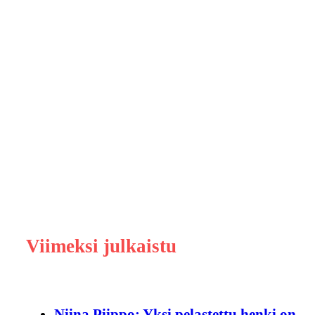
Viimeksi julkaistu
Niina Piippo: Yksi pelastettu henki on