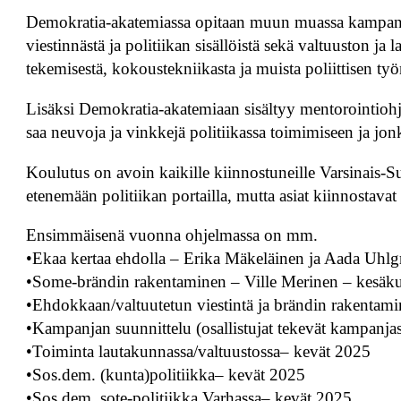
Demokratia-akatemiassa opitaan muun muassa kampanjan
viestinnästä ja politiikan sisällöistä sekä valtuuston j
tekemisestä, kokoustekniikasta ja muista poliittisen ty
Lisäksi Demokratia-akatemiaan sisältyy mentorointiohjel
saa neuvoja ja vinkkejä politiikassa toimimiseen ja jonka
Koulutus on avoin kaikille kiinnostuneille Varsinais-S
etenemään politiikan portailla, mutta asiat kiinnostava
Ensimmäisenä vuonna ohjelmassa on mm.
•Ekaa kertaa ehdolla – Erika Mäkeläinen ja Aada Uhlg
•Some-brändin rakentaminen – Ville Merinen – kesäk
•Ehdokkaan/valtuutetun viestintä ja brändin rakentam
•Kampanjan suunnittelu (osallistujat tekevät kampanj
•Toiminta lautakunnassa/valtuustossa– kevät 2025
•Sos.dem. (kunta)politiikka– kevät 2025
•Sos.dem. sote-politiikka Varhassa– kevät 2025