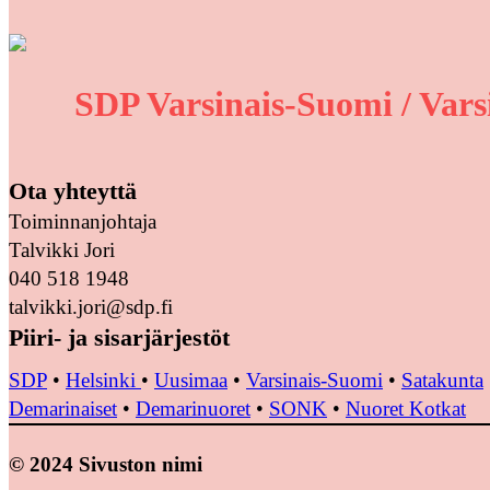
SDP Varsinais-Suomi / Vars
Ota yhteyttä
Toiminnanjohtaja
Talvikki Jori
040 518 1948
talvikki.jori@sdp.fi
Piiri- ja sisarjärjestöt
SDP
•
Helsinki
•
Uusimaa
•
Varsinais-Suomi
•
Satakunta
Demarinaiset
•
Demarinuoret
•
SONK
•
Nuoret Kotkat
© 2024 Sivuston nimi