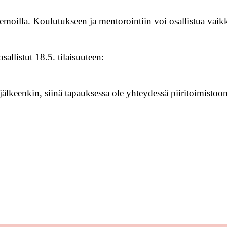
eemoilla. Koulutukseen ja mentorointiin voi osallistua vaik
allistut 18.5. tilaisuuteen:
lkeenkin, siinä tapauksessa ole yhteydessä piiritoimistoon