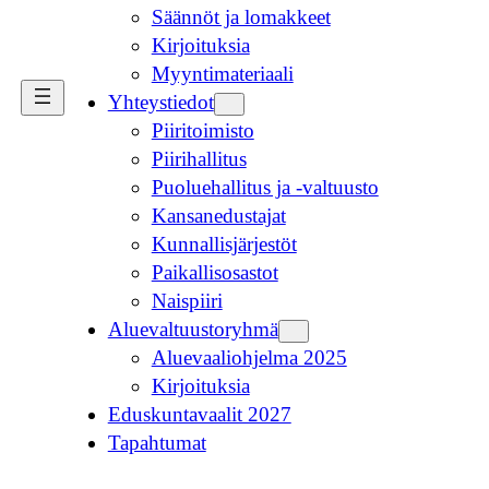
Säännöt ja lomakkeet
Kirjoituksia
Myyntimateriaali
Yhteystiedot
Piiritoimisto
Piirihallitus
Puoluehallitus ja -valtuusto
Kansanedustajat
Kunnallisjärjestöt
Paikallisosastot
Naispiiri
Aluevaltuustoryhmä
Aluevaaliohjelma 2025
Kirjoituksia
Eduskuntavaalit 2027
Tapahtumat