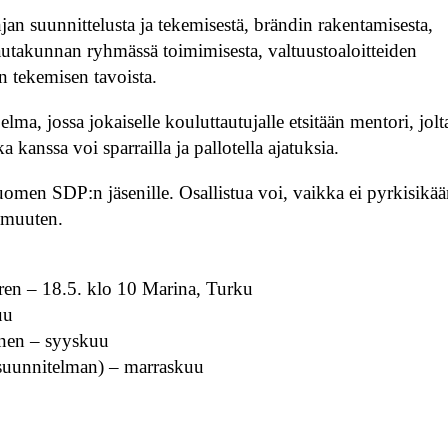
 suunnittelusta ja tekemisestä, brändin rakentamisesta,
a lautakunnan ryhmässä toimimisesta, valtuustoaloitteiden
ön tekemisen tavoista.
ma, jossa jokaiselle kouluttautujalle etsitään mentori, jolt
 kanssa voi sparrailla ja pallotella ajatuksia.
uomen SDP:n jäsenille. Osallistua voi, vaikka ei pyrkisikä
t muuten.
ren – 18.5. klo 10 Marina, Turku
uu
inen – syyskuu
asuunnitelman) – marraskuu