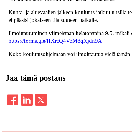
Kunta- ja aluevaalien jälkeen koulutus jatkuu uusilla t
ei pääsisi jokaiseen tilaisuuteen paikalle.
Ilmoittautuminen viimeistään helatorstaina 9.5. mikäli os
https://forms.gle/HXrcQ4VoM8qXjdn9A
Koko koulutusohjelmaan voi ilmoittautua vielä tämän jä
Jaa tämä postaus