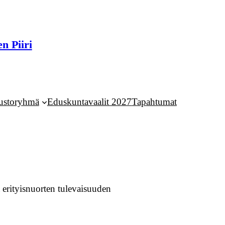
n Piiri
ustoryhmä
Eduskuntavaalit 2027
Tapahtumat
a erityisnuorten tulevaisuuden