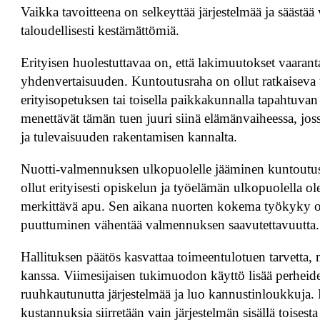
Vaikka tavoitteena on selkeyttää järjestelmää ja säästää 
taloudellisesti kestämättömiä.
Erityisen huolestuttavaa on, että lakimuutokset vaarant
yhdenvertaisuuden. Kuntoutusraha on ollut ratkaiseva 
erityisopetuksen tai toisella paikkakunnalla tapahtuvan
menettävät tämän tuen juuri siinä elämänvaiheessa, joss
ja tulevaisuuden rakentamisen kannalta.
Nuotti-valmennuksen ulkopuolelle jääminen kuntoutusr
ollut erityisesti opiskelun ja työelämän ulkopuolella 
merkittävä apu. Sen aikana nuorten kokema työkyky on
puuttuminen vähentää valmennuksen saavutettavuutta.
Hallituksen päätös kasvattaa toimeentulotuen tarvetta, m
kanssa. Viimesijaisen tukimuodon käyttö lisää perheide
ruuhkautunutta järjestelmää ja luo kannustinloukkuja. 
kustannuksia siirretään vain järjestelmän sisällä toisest