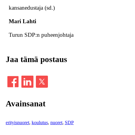
kansanedustaja (sd.)
Mari Lahti
Turun SDP:n puheenjohtaja
Jaa tämä postaus
Avainsanat
erityisnuoret
, 
koulutus
, 
nuoret
, 
SDP