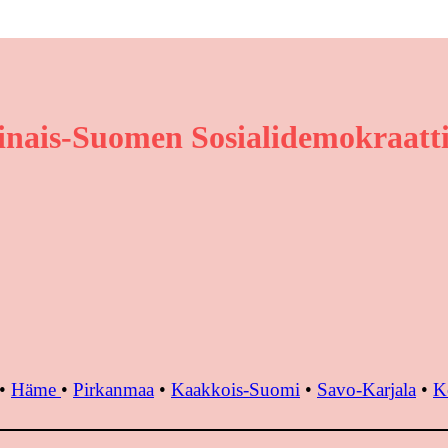
inais-Suomen Sosialidemokraatti
•
Häme
•
Pirkanmaa
•
Kaakkois-Suomi
•
Savo-Karjala
•
K