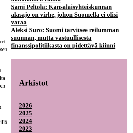
Sami Peltola: Kansalaisyhteiskunnan
alasajo on virhe, johon Suomella ei olisi
varaa
Aleksi Suro: Suomi tarvitsee reilumman
suunnan, mutta vastuullisesta
ret
finanssipolitiikasta on pidettävä kiinni
isen
n
lta
Arkistot
uen
2026
n
2025
2024
illä
2023