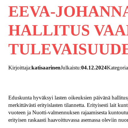
EEVA-JOHANNA
HALLITUS VA
TULEVAISUUD
Kirjoittaja:
katisaarinen
Julkaistu:
04.12.2024
Kategoria
Eduskunta hyväksyi lasten oikeuksien päivänä hallitus
merkittävästi erityislasten tilannetta. Erityisesti lait 
vuoteen ja Nuotti-valmennuksen rajaamisesta kuntoutus
erityisen raskaasti haavoittuvassa asemassa oleviin nuor