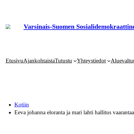
Siirry
sisältöön
Varsinais-Suomen Sosialidemokraattine
Etusivu
Ajankohtaista
Tutustu
Yhteystiedot
Aluevaltu
Kotiin
Eeva johanna eloranta ja mari lahti hallitus vaaranta