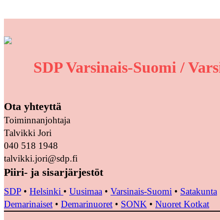
SDP Varsinais-Suomi / Vars
Ota yhteyttä
Toiminnanjohtaja
Talvikki Jori
040 518 1948
talvikki.jori@sdp.fi
Piiri- ja sisarjärjestöt
SDP
•
Helsinki
•
Uusimaa
•
Varsinais-Suomi
•
Satakunta
Demarinaiset
•
Demarinuoret
•
SONK
•
Nuoret Kotkat