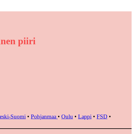
nen piiri
eski-Suomi
•
Pohjanmaa
•
Oulu
•
Lappi
•
FSD
•