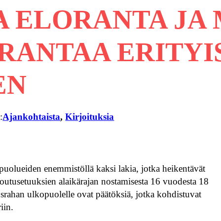
 ELORANTA JA 
ARANTAA ERITY
EN
:
Ajankohtaista
, 
Kirjoituksia
puolueiden enemmistöllä kaksi lakia, jotka heikentävät
kuntoutusetuuksien alaikärajan nostamisesta 16 vuodesta 18
rahan ulkopuolelle ovat päätöksiä, jotka kohdistuvat
iin.