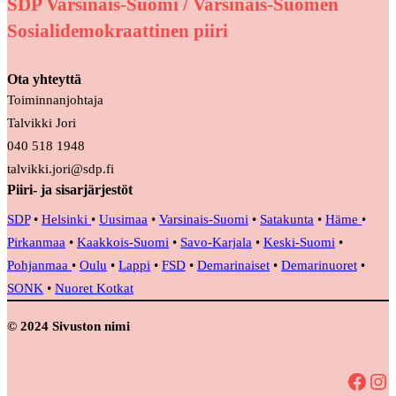
SDP Varsinais-Suomi / Varsinais-Suomen
Sosialidemokraattinen piiri
Ota yhteyttä
Toiminnanjohtaja
Talvikki Jori
040 518 1948
talvikki.jori@sdp.fi
Piiri- ja sisarjärjestöt
SDP
•
Helsinki
•
Uusimaa
•
Varsinais-Suomi
•
Satakunta
•
Häme
•
Pirkanmaa
•
Kaakkois-Suomi
•
Savo-Karjala
•
Keski-Suomi
•
Pohjanmaa
•
Oulu
•
Lappi
•
FSD
•
Demarinaiset
•
Demarinuoret
•
SONK
•
Nuoret Kotkat
© 2024 Sivuston nimi
Facebook
Instagram