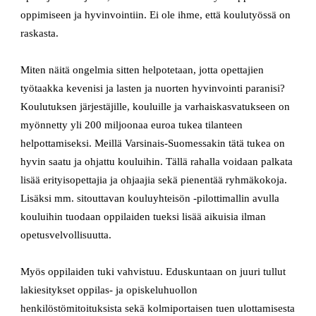
oppimiseen ja hyvinvointiin. Ei ole ihme, että koulutyössä on
raskasta.
Miten näitä ongelmia sitten helpotetaan, jotta opettajien
työtaakka kevenisi ja lasten ja nuorten hyvinvointi paranisi?
Koulutuksen järjestäjille, kouluille ja varhaiskasvatukseen on
myönnetty yli 200 miljoonaa euroa tukea tilanteen
helpottamiseksi. Meillä Varsinais-Suomessakin tätä tukea on
hyvin saatu ja ohjattu kouluihin. Tällä rahalla voidaan palkata
lisää erityisopettajia ja ohjaajia sekä pienentää ryhmäkokoja.
Lisäksi mm. sitouttavan kouluyhteisön -pilottimallin avulla
kouluihin tuodaan oppilaiden tueksi lisää aikuisia ilman
opetusvelvollisuutta.
Myös oppilaiden tuki vahvistuu. Eduskuntaan on juuri tullut
lakiesitykset oppilas- ja opiskeluhuollon
henkilöstömitoituksista sekä kolmiportaisen tuen ulottamisesta