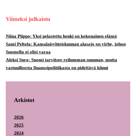
Viimeksi julkaistu
Niina Piippo: Yksi pelastettu henki on kokonainen elämä
Sami Peltola: Kansalaisyhteiskunnan alasajo on virhe, johon
Suomella ei olisi varaa
Aleksi Suro: Suomi tarvitsee reilumman suunnan, mutta
vastuullisesta finanssipolitiikasta on pidettävä kiinni
Arkistot
2026
2025
2024