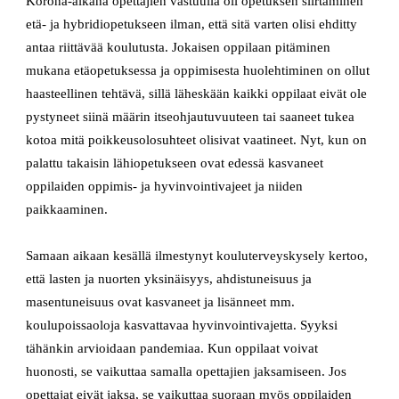
Korona-aikana opettajien vastuulla oli opetuksen siirtäminen
etä- ja hybridiopetukseen ilman, että sitä varten olisi ehditty
antaa riittävää koulutusta. Jokaisen oppilaan pitäminen
mukana etäopetuksessa ja oppimisesta huolehtiminen on ollut
haasteellinen tehtävä, sillä läheskään kaikki oppilaat eivät ole
pystyneet siinä määrin itseohjautuvuuteen tai saaneet tukea
kotoa mitä poikkeusolosuhteet olisivat vaatineet. Nyt, kun on
palattu takaisin lähiopetukseen ovat edessä kasvaneet
oppilaiden oppimis- ja hyvinvointivajeet ja niiden
paikkaaminen.
Samaan aikaan kesällä ilmestynyt kouluterveyskysely kertoo,
että lasten ja nuorten yksinäisyys, ahdistuneisuus ja
masentuneisuus ovat kasvaneet ja lisänneet mm.
koulupoissaoloja kasvattavaa hyvinvointivajetta. Syyksi
tähänkin arvioidaan pandemiaa. Kun oppilaat voivat
huonosti, se vaikuttaa samalla opettajien jaksamiseen. Jos
opettajat eivät jaksa, se vaikuttaa suoraan myös oppilaiden