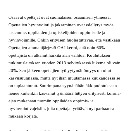
Osaavat opettajat ovat suomalaisen osaamisen ytimessä.
Opettajien hyvinvointi ja jaksaminen ovat edellytys myös
lastemme, oppilaiden ja opiskelijoiden oppimiselle ja
hyvinvoinnille. Onkin erityisen huolestuttavaa, että vastikään
Opettajien ammattijärjestö OAJ kertoi, että noin 60%
opettajista on alkanut harkita alan vaihtoa. Koulutuksen
tutkimuslaitoksen vuoden 2013 selvityksessä lukema oli vain
20%. Sen jälkeen opettajien työtyytymättömyys on ollut
kasvusuunnassa, mutta nyt ihan muutamassa kuukaudessa se
on tuplaantunut. Suurimpana syynä tähän äkkipudotukseen
lienee kuitenkin kasvanut työmäärä liittyen erityisesti korona-
ajan mukanaan tuomiin oppilaiden oppimis- ja
hyvinvointivajeisiin, joita opettajat yrittävät nyt parhaansa
mukaan korjata.