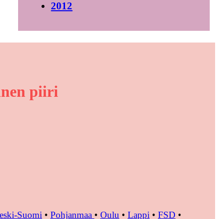
2012
nen piiri
eski-Suomi
•
Pohjanmaa
•
Oulu
•
Lappi
•
FSD
•