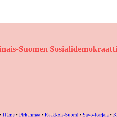
inais-Suomen Sosialidemokraatti
•
Häme
•
Pirkanmaa
•
Kaakkois-Suomi
•
Savo-Karjala
•
K