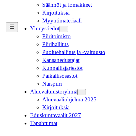
Säännöt ja lomakkeet
Kirjoituksia
Myyntimateriaali
Yhteystiedot
Piiritoimisto
Piirihallitus
Puoluehallitus ja -valtuusto
Kansanedustajat
Kunnallisjärjestöt
Paikallisosastot
Naispiiri
Aluevaltuustoryhmä
Aluevaaliohjelma 2025
Kirjoituksia
Eduskuntavaalit 2027
Tapahtumat