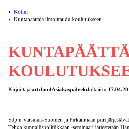
Kotiin
Kuntapaattaja ilmoittaudu koulutukseen
KUNTAPÄÄTTÄ
KOULUTUKSEE
Kirjoittaja:
artcloudAsiakaspalvelu
Julkaistu:
17.04.20
Sdp:n Varsinais-Suomen ja Pirkanmaan piiri järjestävät 
Tehoa kunnallispolitiikkaan -seminaari järjestetään H