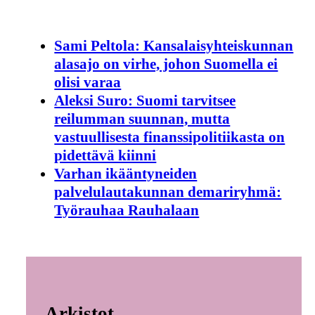
Sami Peltola: Kansalaisyhteiskunnan
alasajo on virhe, johon Suomella ei
olisi varaa
Aleksi Suro: Suomi tarvitsee
reilumman suunnan, mutta
vastuullisesta finanssipolitiikasta on
pidettävä kiinni
Varhan ikääntyneiden
palvelulautakunnan demariryhmä:
Työrauhaa Rauhalaan
Arkistot