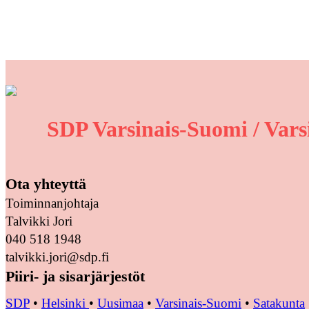
SDP Varsinais-Suomi / Vars
Ota yhteyttä
Toiminnanjohtaja
Talvikki Jori
040 518 1948
talvikki.jori@sdp.fi
Piiri- ja sisarjärjestöt
SDP
•
Helsinki
•
Uusimaa
•
Varsinais-Suomi
•
Satakunta