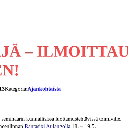
JÄ – ILMOITTA
N!
13
Kategoria:
Ajankohtaista
seminaarin kunnallisissa luottamustehtävissä toimiville.
ämeenlinnan
Rantasipi Aulangolla
18. – 19.5.