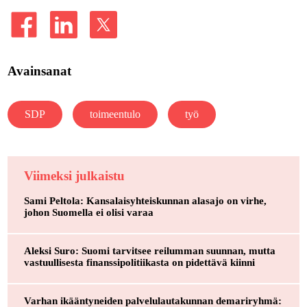
Avainsanat
SDP
toimeentulo
työ
Viimeksi julkaistu
Sami Peltola: Kansalaisyhteiskunnan alasajo on virhe,
johon Suomella ei olisi varaa
Aleksi Suro: Suomi tarvitsee reilumman suunnan, mutta
vastuullisesta finanssipolitiikasta on pidettävä kiinni
Varhan ikääntyneiden palvelulautakunnan demariryhmä: