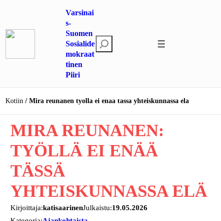
Siirry
Varsinai
sisältöön
s-
Suomen
E
Sosialide
mokraat
t
tinen
s
Piiri
i
Kotiin
Mira reunanen tyolla ei enaa tassa yhteiskunnassa ela
MIRA REUNANEN:
TYÖLLÄ EI ENÄÄ
TÄSSÄ
YHTEISKUNNASSA ELÄ
Kirjoittaja:
katisaarinen
Julkaistu:
19.05.2026
Kategoria:
Ajankohtaista