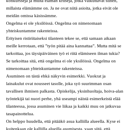
konkursseja ja muita elämän kriisejä, jotka vaikuttavat siihen,
millaista elämämme on. Ja ne ovat niitä asioita, jotka eivät ole
meidän omissa käsissämme.
Ongelma ei ole yksilöissä. Ongelma on nimenomaan
yhteiskuntamme rakenteissa.
Erityisen ristiriitaiseksi tilanteen tekee se, että samaan aikaan
meille kerrotaan, että ”työn pitää aina kannattaa”. Mutta mitä se
tarkoittaa, jos täysipäiväinen työ ei riitä elämiseen ilman tukia?
Se tarkoittaa sitä, että ongelma ei ole yksilöissä. Ongelma on
nimenomaan yhteiskuntamme rakenteissa.
Asuminen on tästä ehkä näkyvin esimerkki. Vuokrat ja
lainakulut ovat nousseet tasolle, joka syö suurimman osan
tavallisen ihmisen palkasta. Opiskelija, yksinhuoltaja, hoiva-alan
työntekijä tai nuori perhe, yhä useampi näistä esimerkeistä elää
tilanteessa, jossa asuminen vie liikaa ja kaikki muu on jatkuvaa
tasapainottelua.
On helppo huudella, että pitääkö asua kalliilla alueella. Kyse ei
kuitenkaan ole kalliilla alueilla asumisesta, vaan siitä, että