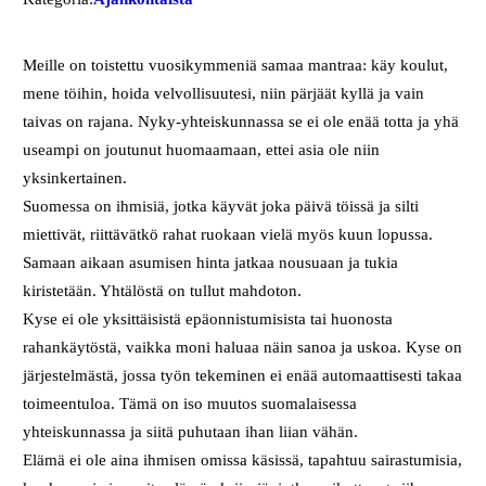
Meille on toistettu vuosikymmeniä samaa mantraa: käy koulut,
mene töihin, hoida velvollisuutesi, niin pärjäät kyllä ja vain
taivas on rajana. Nyky-yhteiskunnassa se ei ole enää totta ja yhä
useampi on joutunut huomaamaan, ettei asia ole niin
yksinkertainen.
Suomessa on ihmisiä, jotka käyvät joka päivä töissä ja silti
miettivät, riittävätkö rahat ruokaan vielä myös kuun lopussa.
Samaan aikaan asumisen hinta jatkaa nousuaan ja tukia
kiristetään. Yhtälöstä on tullut mahdoton.
Kyse ei ole yksittäisistä epäonnistumisista tai huonosta
rahankäytöstä, vaikka moni haluaa näin sanoa ja uskoa. Kyse on
järjestelmästä, jossa työn tekeminen ei enää automaattisesti takaa
toimeentuloa. Tämä on iso muutos suomalaisessa
yhteiskunnassa ja siitä puhutaan ihan liian vähän.
Elämä ei ole aina ihmisen omissa käsissä, tapahtuu sairastumisia,