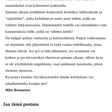
asumiskulut ovat kohonneet kaikkialla.
Samaan aikaan poliittinen keskustelu keskittyy leikkauksiin ja
”säästöihin”, jotka kohdistuvat usein juuri niihin, joilla on
vähiten liikkumavaraa. Säästetäänkö todella vai siirretäänkö vain
kustannuksia niille, joilla on vähiten ääntä?
On helppo puhua vastuusta ja kannustimista. Paljon vaikeampaa
on myöntää, että järjestelmä ei enää vastaa todellisuutta, jossa
ihmiset elävät. Jos työ ei riitä elämiseen, jos asuminen vie
kaiken ja jos turvaverkot ohenevat samaan aikaan, silloin kyse
ei ole yksittäisistä ongelmista, vaan puhtaasti suunnasta, johon
olemme menossa.
Kysymys kuuluu: hyväksymmekö tämän kehityksen vai
uskallammeko korjata sen?
Mira Reunanen
Jaa tämä postaus