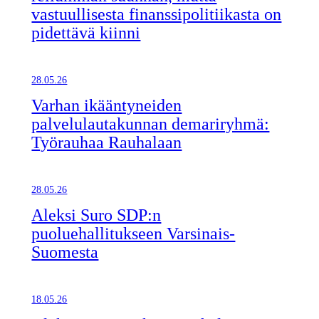
vastuullisesta finanssipolitiikasta on
pidettävä kiinni
28.05.26
Varhan ikääntyneiden
palvelulautakunnan demariryhmä:
Työrauhaa Rauhalaan
28.05.26
Aleksi Suro SDP:n
puoluehallitukseen Varsinais-
Suomesta
18.05.26