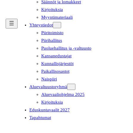
Säännöt ja lomakkeet
Kirjoituksia
Myyntimateriaali
Yhteystiedot
Piiritoimisto
Piirihallitus
Puoluehallitus ja -valtuusto
Kansanedustajat
Kunnallisjärjestöt
Paikallisosastot
Naispiiri
Aluevaltuustoryhmä
Aluevaaliohjelma 2025
Kirjoituksia
Eduskuntavaalit 2027
Tapahtumat