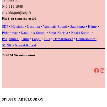
Talvikki Jori
040 518 1948
talvikki.jori@sdp.fi
Piiri- ja sisarjärjestöt
SDP
•
Helsinki
•
Uusimaa
•
Varsinais-Suomi
•
Satakunta
•
Häme
•
Pirkanmaa
•
Kaakkois-Suomi
•
Savo-Karjala
•
Keski-Suomi
•
Pohjanmaa
•
Oulu
•
Lappi
•
FSD
•
Demarinaiset
•
Demarinuoret
•
SONK
•
Nuoret Kotkat
© 2024 Sivuston nimi
Facebook
Instagram
SIVUSTO: ARTCLOUD OY