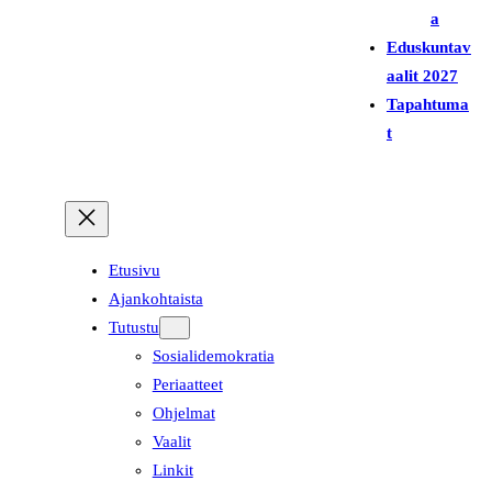
a
Eduskuntav
aalit 2027
Tapahtuma
t
Etusivu
Ajankohtaista
Tutustu
Sosialidemokratia
Periaatteet
Ohjelmat
Vaalit
Linkit