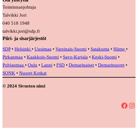
Toiminnanjohtaja
Talvikki Jori
040 518 1948
talvikki.jori@sdp.fi
Piiri- ja sisarjärjestöt
SDP
•
Helsinki
•
Uusimaa
•
Varsinais-Suomi
•
Satakunta
•
Häme
•
Pirkanmaa
•
Kaakkois-Suomi
•
Savo-Karjala
•
Keski-Suomi
•
Pohjanmaa
•
Oulu
•
Lappi
•
FSD
•
Demarinaiset
•
Demarinuoret
•
SONK
•
Nuoret Kotkat
© 2024 Sivuston nimi
Facebook
Instagram