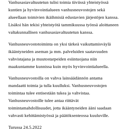
Vanhusasiavaltuutetun tulisi toimia tiiviissä yhteistyössä
kuntien ja hyvinvointialueen vanhusneuvostojen sekä
alueellaan toimivien ikäihmisiä edustavien järjestöjen kanssa.
Lisäksi hän tekisi yhteistyötä tammikuussa työnsä aloittaneen
valtakunnallisen vanhusasiavaltuutetun kanssa.
Vanhusneuvostotoiminta on yksi tärkeä vaikuttamisväylä
ikääntyneiden aseman ja mm. palveluiden saatavuuden
vahvistajana ja muutostarpeiden esiintuojana niin
maakuntamme kunnissa kuin myös hyvinvointialueella.
Vanhusneuvostoilla on vahva lainsäädännön antama
mandaatti toimia ja tulla kuulluksi. Vanhusneuvostojen
toimintaa tulee entisestään tukea ja vahvistaa.
Vanhusneuvostoille tulee antaa riittävät
toimintamahdollisuudet, jotta ikääntyneiden ääni saadaan
vahvasti kehittämistyössä ja päätöksenteossa kuuluville.
Turussa 24.5.2022