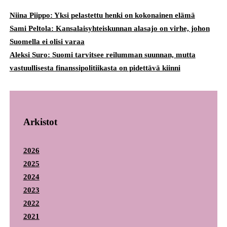
Niina Piippo: Yksi pelastettu henki on kokonainen elämä
Sami Peltola: Kansalaisyhteiskunnan alasajo on virhe, johon
Suomella ei olisi varaa
Aleksi Suro: Suomi tarvitsee reilumman suunnan, mutta
vastuullisesta finanssipolitiikasta on pidettävä kiinni
Arkistot
2026
2025
2024
2023
2022
2021