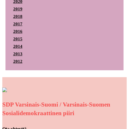
2020
2019
2018
2017
2016
2015
2014
2013
2012
SDP Varsinais-Suomi / Varsinais-Suomen
Sosialidemokraattinen piiri
Ota yhteyttä