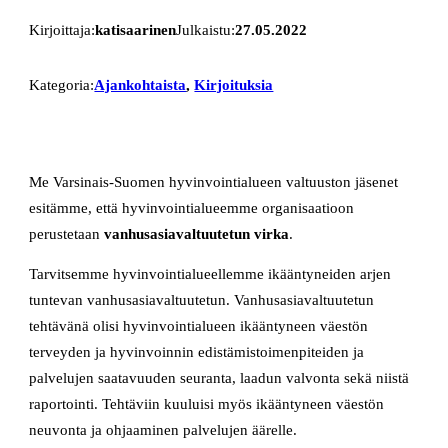
Kirjoittaja:
katisaarinen
Julkaistu:
27.05.2022
Kategoria:
Ajankohtaista
, 
Kirjoituksia
Me Varsinais-Suomen hyvinvointialueen valtuuston jäsenet
esitämme, että hyvinvointialueemme organisaatioon
perustetaan
vanhusasiavaltuutetun virka
.
Tarvitsemme hyvinvointialueellemme ikääntyneiden arjen
tuntevan vanhusasiavaltuutetun. Vanhusasiavaltuutetun
tehtävänä olisi hyvinvointialueen ikääntyneen väestön
terveyden ja hyvinvoinnin edistämistoimenpiteiden ja
palvelujen saatavuuden seuranta, laadun valvonta sekä niistä
raportointi. Tehtäviin kuuluisi myös ikääntyneen väestön
neuvonta ja ohjaaminen palvelujen äärelle.