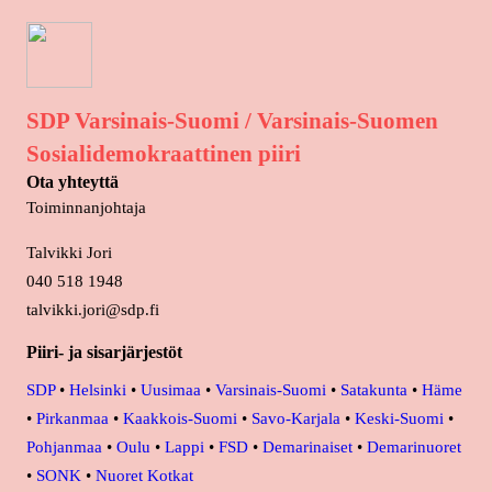
SDP Varsinais-Suomi / Varsinais-Suomen
Sosialidemokraattinen piiri
Ota yhteyttä
Toiminnanjohtaja
Talvikki Jori
040 518 1948
talvikki.jori@sdp.fi
Piiri- ja sisarjärjestöt
SDP
•
Helsinki
•
Uusimaa
•
Varsinais-Suomi
•
Satakunta
•
Häme
•
Pirkanmaa
•
Kaakkois-Suomi
•
Savo-Karjala
•
Keski-Suomi
•
Pohjanmaa
•
Oulu
•
Lappi
•
FSD
•
Demarinaiset
•
Demarinuoret
•
SONK
•
Nuoret Kotkat