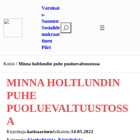
Siirry
Varsinai
sisältöön
s-
Suomen
E
Sosialide
mokraat
t
tinen
s
Piiri
i
Kotiin
Minna holtlundin puhe puoluevaltuustossa
MINNA HOLTLUNDIN
PUHE
PUOLUEVALTUUSTOSS
A
Kirjoittaja:
katisaarinen
Julkaistu:
14.05.2022
Kategoria:
Ajankohtaista
, 
Kirjoituksia