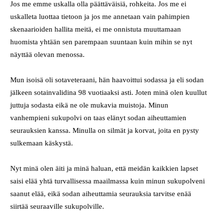
Jos me emme uskalla olla päättäväisiä, rohkeita. Jos me ei
uskalleta luottaa tietoon ja jos me annetaan vain pahimpien
skenaarioiden hallita meitä, ei me onnistuta muuttamaan
huomista yhtään sen parempaan suuntaan kuin mihin se nyt
näyttää olevan menossa.
Mun isoisä oli sotaveteraani, hän haavoittui sodassa ja eli sodan
jälkeen sotainvalidina 98 vuotiaaksi asti. Joten minä olen kuullut
juttuja sodasta eikä ne ole mukavia muistoja. Minun
vanhempieni sukupolvi on taas elänyt sodan aiheuttamien
seurauksien kanssa. Minulla on silmät ja korvat, joita en pysty
sulkemaan käskystä.
Nyt minä olen äiti ja minä haluan, että meidän kaikkien lapset
saisi elää yhtä turvallisessa maailmassa kuin minun sukupolveni
saanut elää, eikä sodan aiheuttamia seurauksia tarvitse enää
siirtää seuraaville sukupolville.