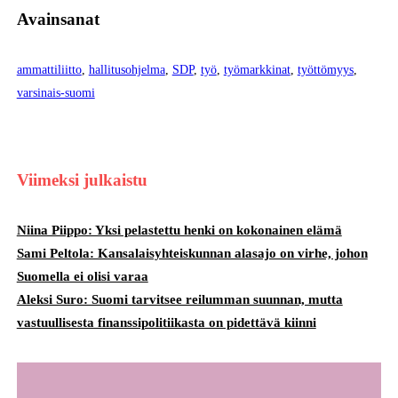
Avainsanat
ammattiliitto
, 
hallitusohjelma
, 
SDP
, 
työ
, 
työmarkkinat
, 
työttömyys
, 
varsinais-suomi
Viimeksi julkaistu
Niina Piippo: Yksi pelastettu henki on kokonainen elämä
Sami Peltola: Kansalaisyhteiskunnan alasajo on virhe, johon
Suomella ei olisi varaa
Aleksi Suro: Suomi tarvitsee reilumman suunnan, mutta
vastuullisesta finanssipolitiikasta on pidettävä kiinni