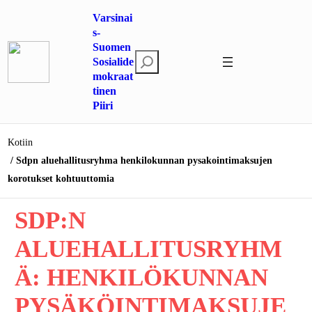
Siirry
Varsinai
sisältöön
s-
Suomen
E
Sosialide
mokraat
t
tinen
s
Piiri
i
Kotiin
Sdpn aluehallitusryhma henkilokunnan pysakointimaksujen
korotukset kohtuuttomia
SDP:N
ALUEHALLITUSRYHM
Ä: HENKILÖKUNNAN
PYSÄKÖINTIMAKSUJE