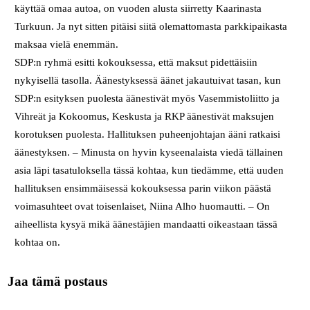
käyttää omaa autoa, on vuoden alusta siirretty Kaarinasta
Turkuun. Ja nyt sitten pitäisi siitä olemattomasta parkkipaikasta
maksaa vielä enemmän.
SDP:n ryhmä esitti kokouksessa, että maksut pidettäisiin
nykyisellä tasolla. Äänestyksessä äänet jakautuivat tasan, kun
SDP:n esityksen puolesta äänestivät myös Vasemmistoliitto ja
Vihreät ja Kokoomus, Keskusta ja RKP äänestivät maksujen
korotuksen puolesta. Hallituksen puheenjohtajan ääni ratkaisi
äänestyksen. – Minusta on hyvin kyseenalaista viedä tällainen
asia läpi tasatuloksella tässä kohtaa, kun tiedämme, että uuden
hallituksen ensimmäisessä kokouksessa parin viikon päästä
voimasuhteet ovat toisenlaiset, Niina Alho huomautti. – On
aiheellista kysyä mikä äänestäjien mandaatti oikeastaan tässä
kohtaa on.
Jaa tämä postaus