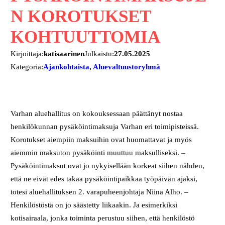
N KOROTUKSET
KOHTUUTTOMIA
Kirjoittaja:
katisaarinen
Julkaistu:
27.05.2025
Kategoria:
Ajankohtaista
, 
Aluevaltuustoryhmä
Varhan aluehallitus on kokouksessaan päättänyt nostaa
henkilökunnan pysäköintimaksuja Varhan eri toimipisteissä.
Korotukset aiempiin maksuihin ovat huomattavat ja myös
aiemmin maksuton pysäköinti muuttuu maksulliseksi. –
Pysäköintimaksut ovat jo nykyisellään korkeat siihen nähden,
että ne eivät edes takaa pysäköintipaikkaa työpäivän ajaksi,
totesi aluehallituksen 2. varapuheenjohtaja Niina Alho. –
Henkilöstöstä on jo säästetty liikaakin. Ja esimerkiksi
kotisairaala, jonka toiminta perustuu siihen, että henkilöstö